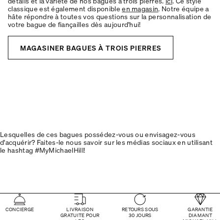
détails et la variété de nos bagues à trois pierres.
ici
. Ce style
classique est également disponible
en magasin
. Notre équipe a
hâte répondre à toutes vos questions sur la personnalisation de
votre bague de fiançailles dès aujourd'hui!
MAGASINER BAGUES À TROIS PIERRES
Lesquelles de ces bagues possédez-vous ou envisagez-vous
d'acquérir? Faites-le nous savoir sur les médias sociaux en utilisant
le hashtag #MyMichaelHill!
CONCIERGE
LIVRAISON
RETOURS SOUS
GARANTIE
GRATUITE POUR
30 JOURS
DIAMANT