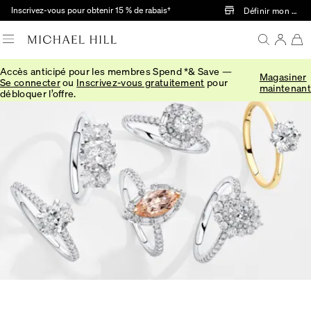
Passer au contenu principal
Inscrivez-vous pour obtenir 15 % de rabais†
Définir mon mag
Accès anticipé pour les membres Spend *& Save —
Magasiner
Accueil
/
Article
/
Engagement Guides
/
Engagement Ring Styles
Se connecter
ou
Inscrivez-vous gratuitement
pour
maintenant
débloquer l’offre.