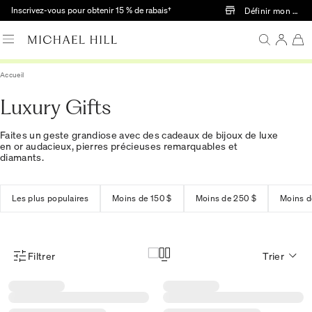
Passer au contenu principal
Inscrivez-vous pour obtenir 15 % de rabais†
Définir mon mag
Accueil
Luxury Gifts
Faites un geste grandiose avec des cadeaux de bijoux de luxe
en or audacieux, pierres précieuses remarquables et
diamants.
Les plus populaires
Moins de 150 $
Moins de 250 $
Moins d
Filtrer
Trier
Menu des filtres d'articles