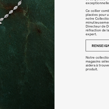
exceptionnelle.
Ce collier com
placées pour u
notre Collecti
minutieusemen
Directeur de D
réfraction de l
expert.
RENSEIG
Notre collecti
magasins sélec
aidera à trouv
produit.