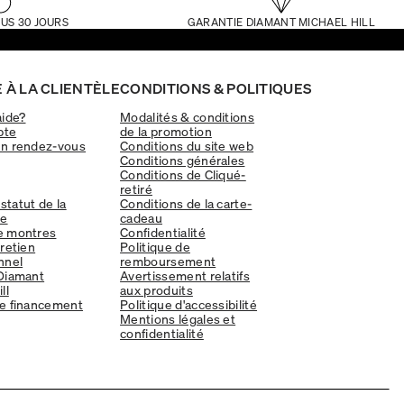
US 30 JOURS
GARANTIE DIAMANT MICHAEL HILL
 À LA CLIENTÈLE
CONDITIONS & POLITIQUES
aide?
Modalités & conditions
pte
de la promotion
un rendez-vous
Conditions du site web
Conditions générales
Conditions de Cliqué-
retiré
 statut de la
Conditions de la carte-
e
cadeau
e montres
Confidentialité
tretien
Politique de
nnel
remboursement
Diamant
Avertissement relatifs
ll
aux produits
e financement
Politique d'accessibilité
Mentions légales et
confidentialité