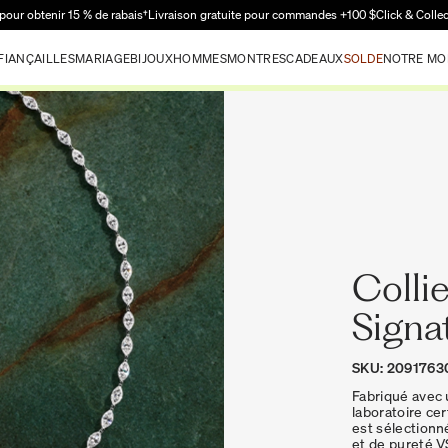
Passer au contenu principal
pour obtenir 15 % de rabais†
Livraison gratuite pour commandes +100 $
Click & Colle
FIANÇAILLES
MARIAGE
BIJOUX
HOMMES
MONTRES
CADEAUX
SOLDE
NOTRE MO
Colli
Signa
SKU: 2091763
Fabriqué avec 
laboratoire cer
est sélectionn
et de pureté V