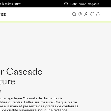
ct le même jour+
Définir mon magasin
NDE
er Cascade
ture
0
un magnifique 19 carats de diamants de
tifiés durables, taillés sur mesure. Chaque pierre
ée à la main et présente des grades de couleur G
S de qualité supérieure, pour une radiance