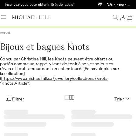
Passer au contenu principal
Inscrivez-vous pour obtenir 15 % de rabais†
Définir mon mag
Accueil
Bijoux et bagues Knots
Conçu par Christine Hill, les Knots peuvent être offerts ou
portés comme un rappel vivant de tenir à ses espoirs, ses
rêves et tout l'amour dont on est entouré. [En savoir plus sur
la collection]
(
https://www.michaelhill.ca/jewellery/collections/knots
"Knots Article")
Filtrer
Trier
Menu des filtres d'articles