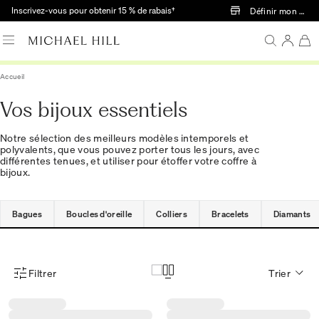
Passer au contenu principal
Inscrivez-vous pour obtenir 15 % de rabais†
Définir mon mag
Accueil
Vos bijoux essentiels
Notre sélection des meilleurs modèles intemporels et
polyvalents, que vous pouvez porter tous les jours, avec
différentes tenues, et utiliser pour étoffer votre coffre à
bijoux.
Bagues
Boucles d'oreille
Colliers
Bracelets
Diamants
Filtrer
Trier
Menu des filtres d'articles