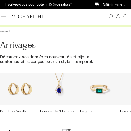
Passer au contenu principal
Inscrivez-vous pour obtenir 15 % de rabais†
Définir mon mag
Accueil
Arrivages
Découvrez nos dernières nouveautés et bijoux
contemporains, conçus pour un style intemporel.
Boucles d'oreille
Pendentifs & Colliers
Bagues
Bracel