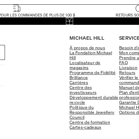
POUR LES COMMANDES DE PLUS DE 100 $
RETOURS SO
MICHAEL HILL
SERVICE
À propos de nous
Besoin d'
La Fondation Michael
Mon com
Hill
Prendre 
Localisateur de
FAQ
magasins
Livraison
Programme de Fidélité
Retours
Brilliance
Vérifier le
Carrières
command
Centre des
Manuel d
investisseurs
Plan d'en
Développement durable
professio
re:cycle
Garantie 
Politique du
Michael Hi
Responsible Jewellery
Options d
Council
Centre de formation
Cartes-cadeaux