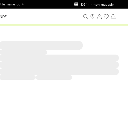
ct le même jour+
Définir mon magasin
NDE