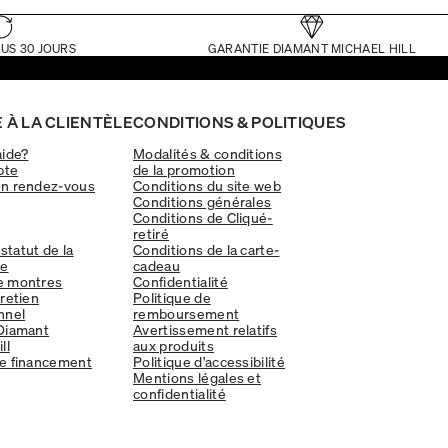
US 30 JOURS
GARANTIE DIAMANT MICHAEL HILL
 À LA CLIENTÈLE
CONDITIONS & POLITIQUES
aide?
Modalités & conditions
pte
de la promotion
un rendez-vous
Conditions du site web
Conditions générales
Conditions de Cliqué-
retiré
 statut de la
Conditions de la carte-
e
cadeau
e montres
Confidentialité
tretien
Politique de
nnel
remboursement
Diamant
Avertissement relatifs
ll
aux produits
e financement
Politique d'accessibilité
Mentions légales et
confidentialité