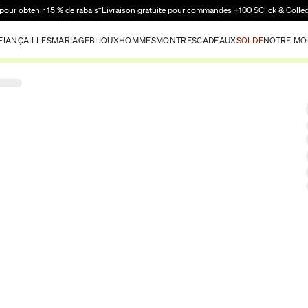
Passer au contenu principal
pour obtenir 15 % de rabais†
Livraison gratuite pour commandes +100 $
Click & Colle
FIANÇAILLES
MARIAGE
BIJOUX
HOMMES
MONTRES
CADEAUX
SOLDE
NOTRE MO