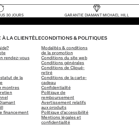
US 30 JOURS
GARANTIE DIAMANT MICHAEL HILL
 À LA CLIENTÈLE
CONDITIONS & POLITIQUES
aide?
Modalités & conditions
pte
de la promotion
un rendez-vous
Conditions du site web
Conditions générales
Conditions de Cliqué-
retiré
 statut de la
Conditions de la carte-
e
cadeau
e montres
Confidentialité
tretien
Politique de
nnel
remboursement
Diamant
Avertissement relatifs
ll
aux produits
e financement
Politique d'accessibilité
Mentions légales et
confidentialité