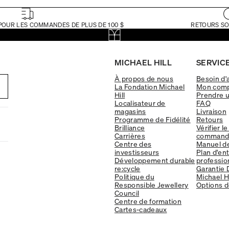
POUR LES COMMANDES DE PLUS DE 100 $
RETOURS SO
MICHAEL HILL
SERVICE
À propos de nous
Besoin d'
La Fondation Michael
Mon com
Hill
Prendre 
Localisateur de
FAQ
magasins
Livraison
Programme de Fidélité
Retours
Brilliance
Vérifier le
Carrières
command
Centre des
Manuel d
investisseurs
Plan d'en
Développement durable
professio
re:cycle
Garantie 
Politique du
Michael Hi
Responsible Jewellery
Options d
Council
Centre de formation
Cartes-cadeaux