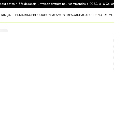
Passer au contenu principal
pour obtenir 15 % de rabais†
Livraison gratuite pour commandes +100 $
Click & Colle
FIANÇAILLES
MARIAGE
BIJOUX
HOMMES
MONTRES
CADEAUX
SOLDE
NOTRE MO