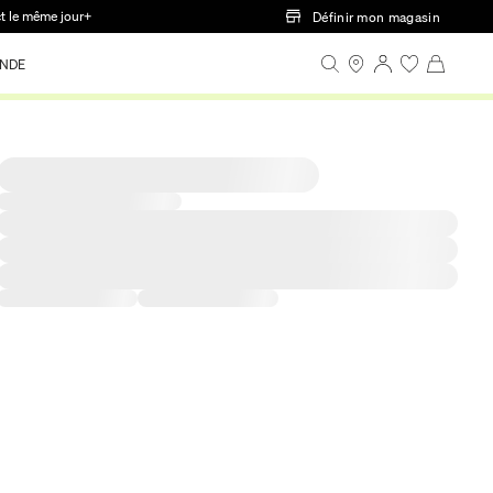
ct le même jour+
Définir mon magasin
NDE