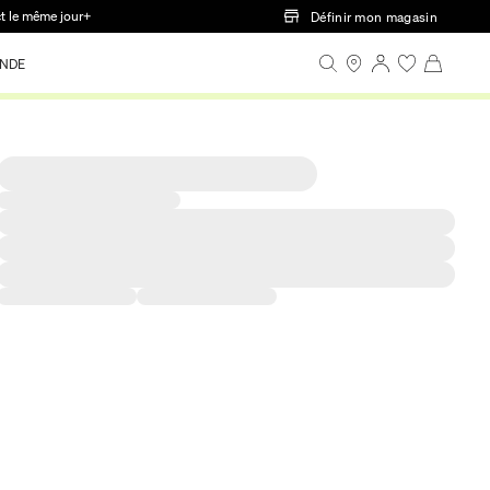
ct le même jour+
Définir mon magasin
NDE