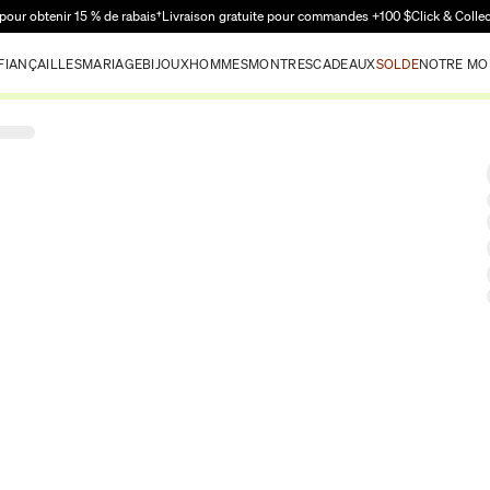
Passer au contenu principal
pour obtenir 15 % de rabais†
Livraison gratuite pour commandes +100 $
Click & Colle
FIANÇAILLES
MARIAGE
BIJOUX
HOMMES
MONTRES
CADEAUX
SOLDE
NOTRE MO