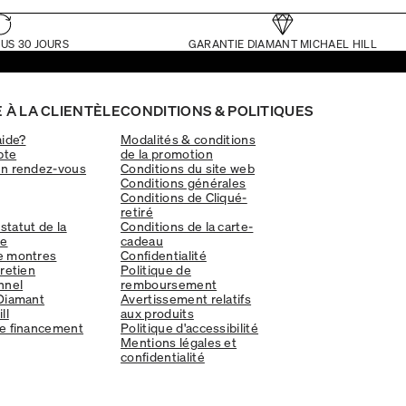
US 30 JOURS
GARANTIE DIAMANT MICHAEL HILL
 À LA CLIENTÈLE
CONDITIONS & POLITIQUES
aide?
Modalités & conditions
pte
de la promotion
un rendez-vous
Conditions du site web
Conditions générales
Conditions de Cliqué-
retiré
 statut de la
Conditions de la carte-
e
cadeau
e montres
Confidentialité
tretien
Politique de
nnel
remboursement
Diamant
Avertissement relatifs
ll
aux produits
e financement
Politique d'accessibilité
Mentions légales et
confidentialité