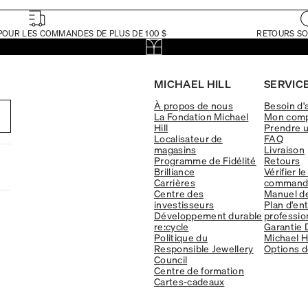
POUR LES COMMANDES DE PLUS DE 100 $
RETOURS SO
MICHAEL HILL
SERVICE
À propos de nous
Besoin d'
La Fondation Michael
Mon com
Hill
Prendre 
Localisateur de
FAQ
magasins
Livraison
Programme de Fidélité
Retours
Brilliance
Vérifier le
Carrières
command
Centre des
Manuel d
investisseurs
Plan d'en
Développement durable
professio
re:cycle
Garantie 
Politique du
Michael Hi
Responsible Jewellery
Options d
Council
Centre de formation
Cartes-cadeaux