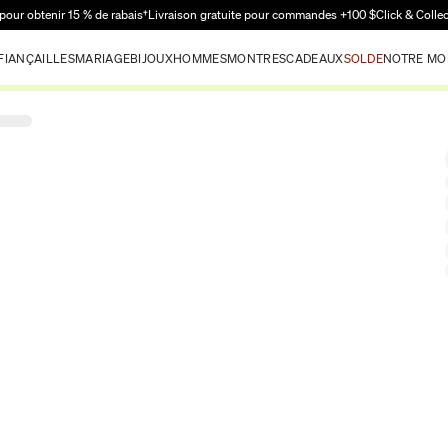
Passer au contenu principal
pour obtenir 15 % de rabais†
Livraison gratuite pour commandes +100 $
Click & Colle
FIANÇAILLES
MARIAGE
BIJOUX
HOMMES
MONTRES
CADEAUX
SOLDE
NOTRE MO