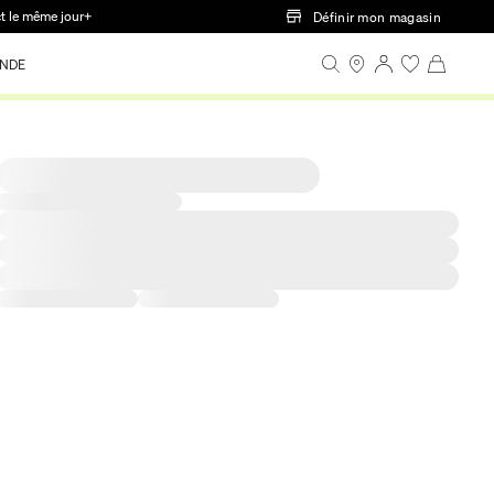
ct le même jour+
Définir mon magasin
NDE