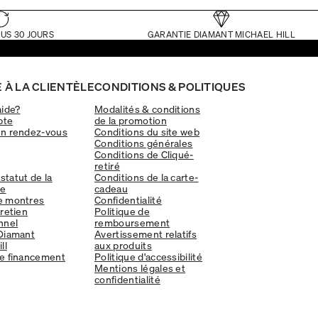
US 30 JOURS
GARANTIE DIAMANT MICHAEL HILL
 À LA CLIENTÈLE
CONDITIONS & POLITIQUES
aide?
Modalités & conditions
pte
de la promotion
un rendez-vous
Conditions du site web
Conditions générales
Conditions de Cliqué-
retiré
 statut de la
Conditions de la carte-
e
cadeau
e montres
Confidentialité
tretien
Politique de
nnel
remboursement
Diamant
Avertissement relatifs
ll
aux produits
e financement
Politique d'accessibilité
Mentions légales et
confidentialité