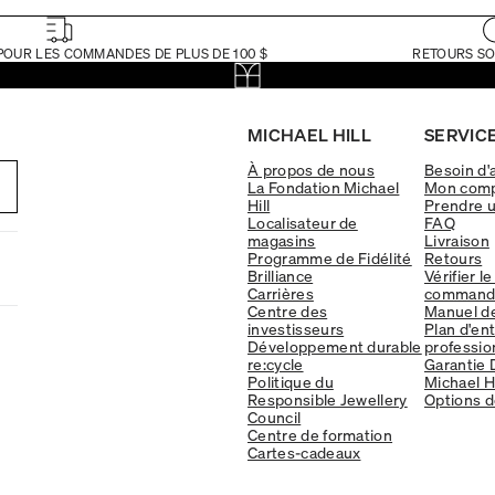
POUR LES COMMANDES DE PLUS DE 100 $
RETOURS SO
MICHAEL HILL
SERVICE
À propos de nous
Besoin d'
La Fondation Michael
Mon com
Hill
Prendre 
Localisateur de
FAQ
magasins
Livraison
Programme de Fidélité
Retours
Brilliance
Vérifier le
Carrières
command
Centre des
Manuel d
investisseurs
Plan d'en
Développement durable
professio
re:cycle
Garantie 
Politique du
Michael Hi
Responsible Jewellery
Options d
Council
Centre de formation
Cartes-cadeaux