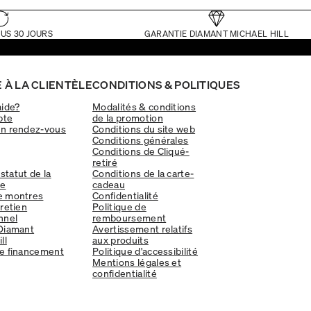
US 30 JOURS
GARANTIE DIAMANT MICHAEL HILL
 À LA CLIENTÈLE
CONDITIONS & POLITIQUES
aide?
Modalités & conditions
pte
de la promotion
un rendez-vous
Conditions du site web
Conditions générales
Conditions de Cliqué-
retiré
 statut de la
Conditions de la carte-
e
cadeau
e montres
Confidentialité
tretien
Politique de
nnel
remboursement
Diamant
Avertissement relatifs
ll
aux produits
e financement
Politique d'accessibilité
Mentions légales et
confidentialité