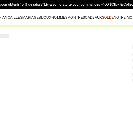
Passer au contenu principal
pour obtenir 15 % de rabais†
Livraison gratuite pour commandes +100 $
Click & Colle
FIANÇAILLES
MARIAGE
BIJOUX
HOMMES
MONTRES
CADEAUX
SOLDE
NOTRE MO