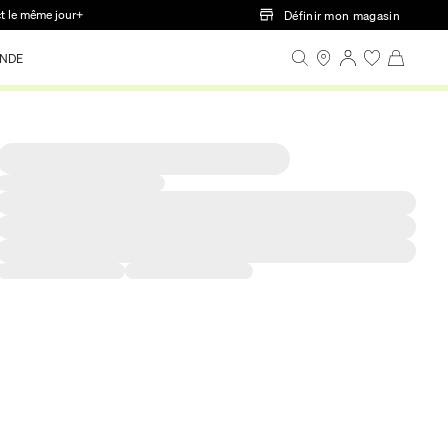
ct le même jour+
Définir mon magasin
NDE