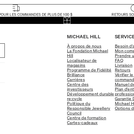
POUR LES COMMANDES DE PLUS DE 100 $
RETOURS SO
MICHAEL HILL
SERVICE
À propos de nous
Besoin d'
La Fondation Michael
Mon com
Hill
Prendre 
Localisateur de
FAQ
magasins
Livraison
Programme de Fidélité
Retours
Brilliance
Vérifier le
Carrières
command
Centre des
Manuel d
investisseurs
Plan d'en
Développement durable
professio
re:cycle
Garantie 
Politique du
Michael Hi
Responsible Jewellery
Options d
Council
Centre de formation
Cartes-cadeaux