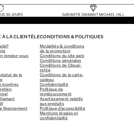
US 30 JOURS
GARANTIE DIAMANT MICHAEL HILL
 À LA CLIENTÈLE
CONDITIONS & POLITIQUES
aide?
Modalités & conditions
pte
de la promotion
un rendez-vous
Conditions du site web
Conditions générales
Conditions de Cliqué-
retiré
 statut de la
Conditions de la carte-
e
cadeau
e montres
Confidentialité
tretien
Politique de
nnel
remboursement
Diamant
Avertissement relatifs
ll
aux produits
e financement
Politique d'accessibilité
Mentions légales et
confidentialité