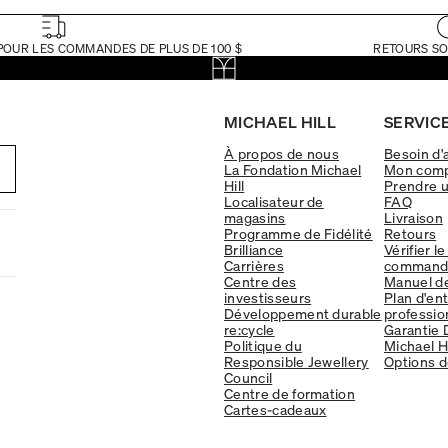
POUR LES COMMANDES DE PLUS DE 100 $
RETOURS SO
MICHAEL HILL
SERVICE
À propos de nous
Besoin d'
La Fondation Michael
Mon com
Hill
Prendre 
Localisateur de
FAQ
magasins
Livraison
Programme de Fidélité
Retours
Brilliance
Vérifier le
Carrières
command
Centre des
Manuel d
investisseurs
Plan d'en
Développement durable
professio
re:cycle
Garantie 
Politique du
Michael Hi
Responsible Jewellery
Options d
Council
Centre de formation
Cartes-cadeaux