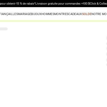
Passer au contenu principal
pour obtenir 15 % de rabais†
Livraison gratuite pour commandes +100 $
Click & Colle
FIANÇAILLES
MARIAGE
BIJOUX
HOMMES
MONTRES
CADEAUX
SOLDE
NOTRE MO