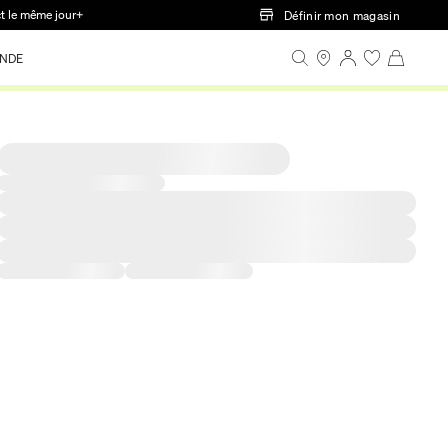
ct le même jour+
Définir mon magasin
NDE