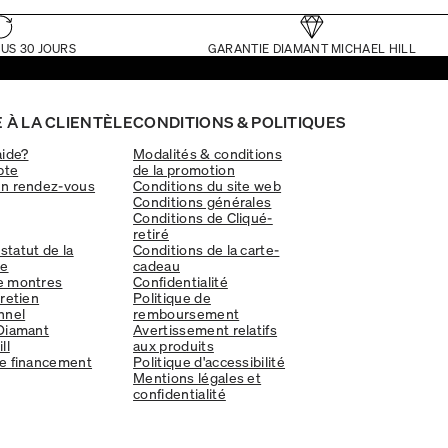
US 30 JOURS
GARANTIE DIAMANT MICHAEL HILL
 À LA CLIENTÈLE
CONDITIONS & POLITIQUES
aide?
Modalités & conditions
pte
de la promotion
un rendez-vous
Conditions du site web
Conditions générales
Conditions de Cliqué-
retiré
 statut de la
Conditions de la carte-
e
cadeau
e montres
Confidentialité
tretien
Politique de
nnel
remboursement
Diamant
Avertissement relatifs
ll
aux produits
e financement
Politique d'accessibilité
Mentions légales et
confidentialité