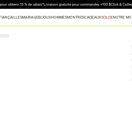
Passer au contenu principal
pour obtenir 15 % de rabais†
Livraison gratuite pour commandes +100 $
Click & Colle
FIANÇAILLES
MARIAGE
BIJOUX
HOMMES
MONTRES
CADEAUX
SOLDE
NOTRE MO