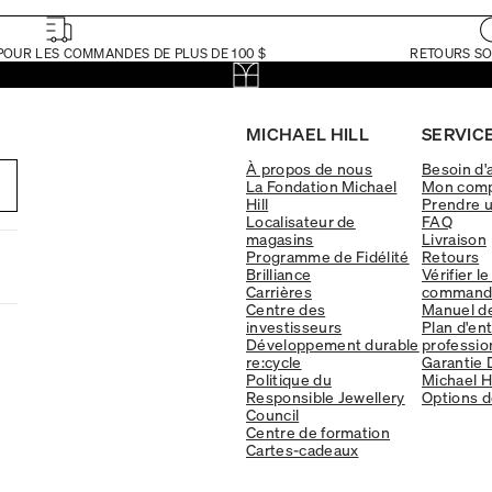
POUR LES COMMANDES DE PLUS DE 100 $
RETOURS SO
MICHAEL HILL
SERVICE
À propos de nous
Besoin d'
La Fondation Michael
Mon com
Hill
Prendre 
Localisateur de
FAQ
magasins
Livraison
Programme de Fidélité
Retours
Brilliance
Vérifier le
Carrières
command
Centre des
Manuel d
investisseurs
Plan d'en
Développement durable
professio
re:cycle
Garantie 
Politique du
Michael Hi
Responsible Jewellery
Options d
Council
Centre de formation
Cartes-cadeaux