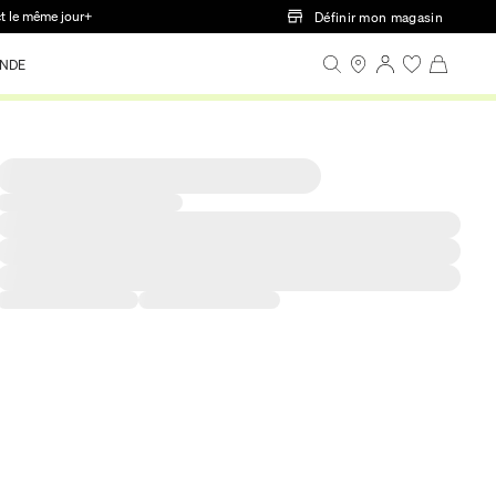
ct le même jour+
Définir mon magasin
NDE