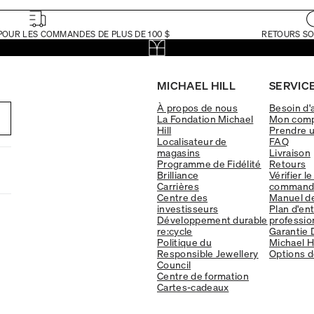
POUR LES COMMANDES DE PLUS DE 100 $
RETOURS SO
MICHAEL HILL
SERVICE
À propos de nous
Besoin d'
La Fondation Michael
Mon com
Hill
Prendre 
Localisateur de
FAQ
magasins
Livraison
Programme de Fidélité
Retours
Brilliance
Vérifier le
Carrières
command
Centre des
Manuel d
investisseurs
Plan d'en
Développement durable
professio
re:cycle
Garantie 
Politique du
Michael Hi
Responsible Jewellery
Options d
Council
Centre de formation
Cartes-cadeaux