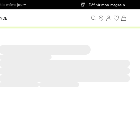
ct le même jour+
Définir mon magasin
NDE