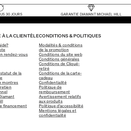
US 30 JOURS
GARANTIE DIAMANT MICHAEL HILL
 À LA CLIENTÈLE
CONDITIONS & POLITIQUES
aide?
Modalités & conditions
pte
de la promotion
un rendez-vous
Conditions du site web
Conditions générales
Conditions de Cliqué-
retiré
 statut de la
Conditions de la carte-
e
cadeau
e montres
Confidentialité
tretien
Politique de
nnel
remboursement
Diamant
Avertissement relatifs
ll
aux produits
e financement
Politique d'accessibilité
Mentions légales et
confidentialité