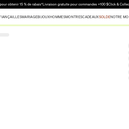
Passer au contenu principal
pour obtenir 15 % de rabais†
Livraison gratuite pour commandes +100 $
Click & Colle
FIANÇAILLES
MARIAGE
BIJOUX
HOMMES
MONTRES
CADEAUX
SOLDE
NOTRE MO