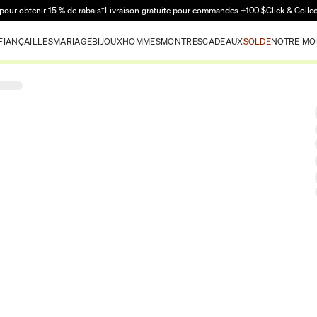
Passer au contenu principal
pour obtenir 15 % de rabais†
Livraison gratuite pour commandes +100 $
Click & Colle
FIANÇAILLES
MARIAGE
BIJOUX
HOMMES
MONTRES
CADEAUX
SOLDE
NOTRE MO