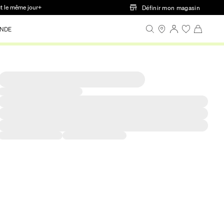
ct le même jour+
Définir mon magasin
NDE