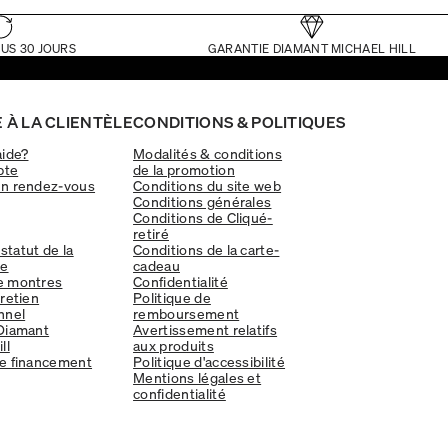
US 30 JOURS
GARANTIE DIAMANT MICHAEL HILL
 À LA CLIENTÈLE
CONDITIONS & POLITIQUES
aide?
Modalités & conditions
pte
de la promotion
un rendez-vous
Conditions du site web
Conditions générales
Conditions de Cliqué-
retiré
 statut de la
Conditions de la carte-
e
cadeau
e montres
Confidentialité
tretien
Politique de
nnel
remboursement
Diamant
Avertissement relatifs
ll
aux produits
e financement
Politique d'accessibilité
Mentions légales et
confidentialité