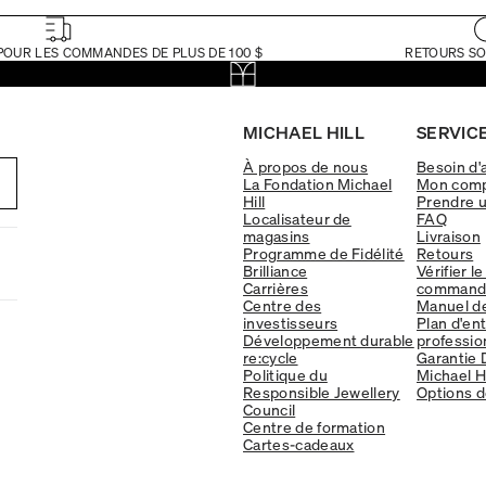
POUR LES COMMANDES DE PLUS DE 100 $
RETOURS SO
MICHAEL HILL
SERVICE
À propos de nous
Besoin d'
La Fondation Michael
Mon com
Hill
Prendre 
Localisateur de
FAQ
magasins
Livraison
Programme de Fidélité
Retours
Brilliance
Vérifier le
Carrières
command
Centre des
Manuel d
investisseurs
Plan d'en
Développement durable
professio
re:cycle
Garantie 
Politique du
Michael Hi
Responsible Jewellery
Options d
Council
Centre de formation
Cartes-cadeaux