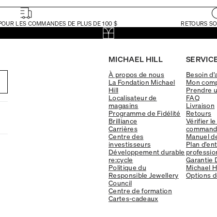
POUR LES COMMANDES DE PLUS DE 100 $
RETOURS SO
MICHAEL HILL
SERVICE
À propos de nous
Besoin d'
La Fondation Michael
Mon com
Hill
Prendre 
Localisateur de
FAQ
magasins
Livraison
Programme de Fidélité
Retours
Brilliance
Vérifier le
Carrières
command
Centre des
Manuel d
investisseurs
Plan d'en
Développement durable
professio
re:cycle
Garantie 
Politique du
Michael Hi
Responsible Jewellery
Options d
Council
Centre de formation
Cartes-cadeaux