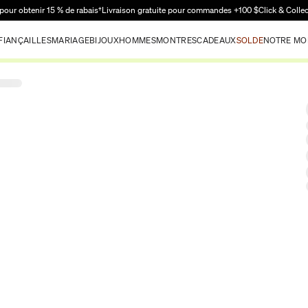
Passer au contenu principal
pour obtenir 15 % de rabais†
Livraison gratuite pour commandes +100 $
Click & Colle
FIANÇAILLES
MARIAGE
BIJOUX
HOMMES
MONTRES
CADEAUX
SOLDE
NOTRE MO