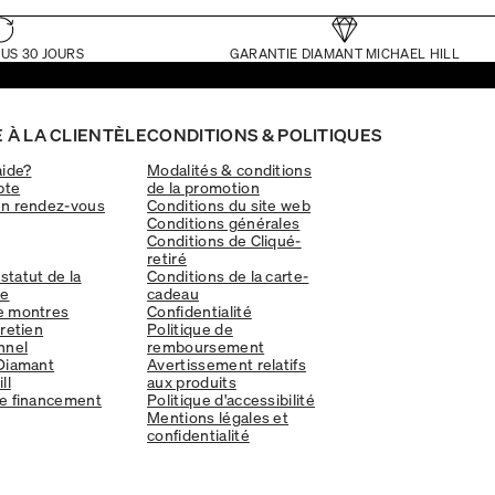
US 30 JOURS
GARANTIE DIAMANT MICHAEL HILL
 À LA CLIENTÈLE
CONDITIONS & POLITIQUES
aide?
Modalités & conditions
pte
de la promotion
un rendez-vous
Conditions du site web
Conditions générales
Conditions de Cliqué-
retiré
 statut de la
Conditions de la carte-
e
cadeau
e montres
Confidentialité
tretien
Politique de
nnel
remboursement
Diamant
Avertissement relatifs
ll
aux produits
e financement
Politique d'accessibilité
Mentions légales et
confidentialité