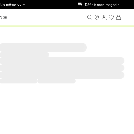
ct le même jour+
Définir mon magasin
NDE