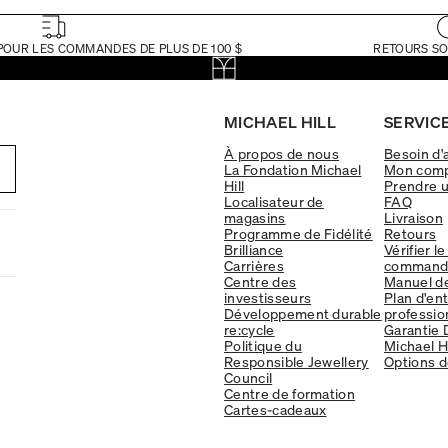
POUR LES COMMANDES DE PLUS DE 100 $
RETOURS SO
MICHAEL HILL
SERVICE
À propos de nous
Besoin d'
La Fondation Michael
Mon com
Hill
Prendre 
Localisateur de
FAQ
magasins
Livraison
Programme de Fidélité
Retours
Brilliance
Vérifier le
Carrières
command
Centre des
Manuel d
investisseurs
Plan d'en
Développement durable
professio
re:cycle
Garantie 
Politique du
Michael Hi
Responsible Jewellery
Options d
Council
Centre de formation
Cartes-cadeaux