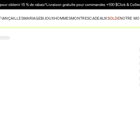
Passer au contenu principal
pour obtenir 15 % de rabais†
Livraison gratuite pour commandes +100 $
Click & Colle
FIANÇAILLES
MARIAGE
BIJOUX
HOMMES
MONTRES
CADEAUX
SOLDE
NOTRE MO