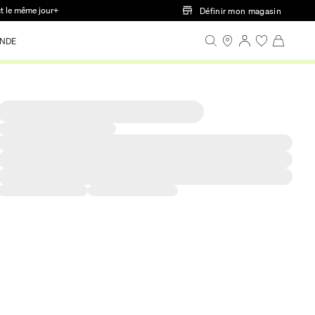
ct le même jour+
Définir mon magasin
NDE