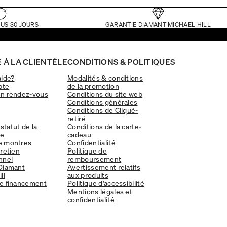
US 30 JOURS
GARANTIE DIAMANT MICHAEL HILL
 À LA CLIENTÈLE
CONDITIONS & POLITIQUES
aide?
Modalités & conditions
pte
de la promotion
un rendez-vous
Conditions du site web
Conditions générales
Conditions de Cliqué-
retiré
 statut de la
Conditions de la carte-
e
cadeau
e montres
Confidentialité
tretien
Politique de
nnel
remboursement
Diamant
Avertissement relatifs
ll
aux produits
e financement
Politique d'accessibilité
Mentions légales et
confidentialité