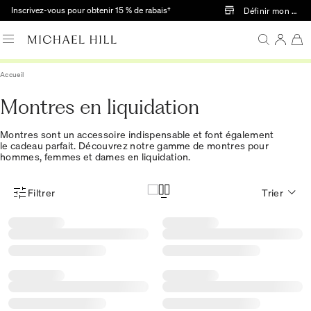
Passer au contenu principal
Inscrivez-vous pour obtenir 15 % de rabais†
Définir mon mag
Accueil
Montres en liquidation
Montres sont un accessoire indispensable et font également
le cadeau parfait. Découvrez notre gamme de montres pour
hommes, femmes et dames en liquidation.
Filtrer
Trier
Menu des filtres d'articles