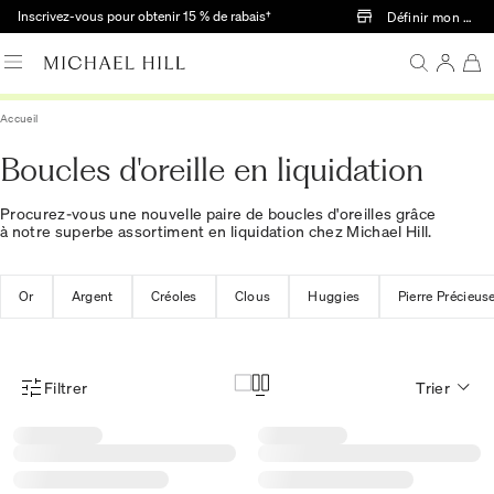
Passer au contenu principal
Inscrivez-vous pour obtenir 15 % de rabais†
Définir mon mag
Accueil
Boucles d'oreille en liquidation
Procurez-vous une nouvelle paire de boucles d'oreilles grâce
à notre superbe assortiment en liquidation chez Michael Hill.
Or
Argent
Créoles
Clous
Huggies
Pierre Précieus
Filtrer
Trier
Menu des filtres d'articles