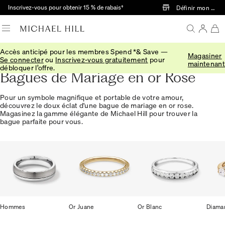
Passer au contenu principal
Inscrivez-vous pour obtenir 15 % de rabais†
Définir mon mag
Accès anticipé pour les membres Spend *& Save —
Magasiner
Accueil
Se connecter
ou
Inscrivez-vous gratuitement
pour
maintenant
débloquer l’offre.
Bagues de Mariage en or Rose
Pour un symbole magnifique et portable de votre amour,
découvrez le doux éclat d'une bague de mariage en or rose.
Magasinez la gamme élégante de Michael Hill pour trouver la
bague parfaite pour vous.
Hommes
Or Juane
Or Blanc
Diama