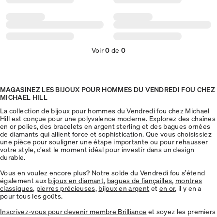
Voir
0
de
0
MAGASINEZ LES BIJOUX POUR HOMMES DU VENDREDI FOU CHEZ
MICHAEL HILL
La collection de bijoux pour hommes du Vendredi fou chez Michael
Hill est conçue pour une polyvalence moderne. Explorez des chaînes
en or polies, des bracelets en argent sterling et des bagues ornées
de diamants qui allient force et sophistication. Que vous choisissiez
une pièce pour souligner une étape importante ou pour rehausser
votre style, c’est le moment idéal pour investir dans un design
durable.
Vous en voulez encore plus? Notre solde du Vendredi fou s’étend
également aux
bijoux en diamant
,
bagues de fiançailles
,
montres
classiques
,
pierres précieuses
,
bijoux en argent
et
en or
, il y en a
pour tous les goûts.
Inscrivez-vous pour devenir membre Brilliance
et soyez les premiers