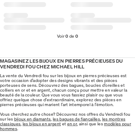
Voir
0
de
0
MAGASINEZ LES BIJOUX EN PIERRES PRÉCIEUSES DU
VENDREDI FOU CHEZ MICHAEL HILL
La vente du Vendredi fou sur les bijoux en pierres précieuses est
votre occasion d’adopter des designs vibrants et des pièces
porteuses de sens. Découvrez des bagues, boucles d’oreilles et
colliers en or et en argent, chacun conçu pour mettre en valeur la
beauté de la couleur. Que vous vous fassiez plaisir ou que vous
offriez quelque chose d’extraordinaire, explorez des pièces en
pierres précieuses qui marient l’art intemporel à l’émotion.
Vous cherchez autre chose? Découvrez nos offres du Vendredi fou
sur les
bijoux en diamants
,
les bagues de fiançailles
,
les montres
classiques
,
les bijoux en argent
et
en or
, ainsi que les
modèles pour
hommes
.