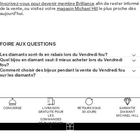
Inscrivez-vous pour devenir membre Brilliance
afin de rester informé
de la vente, ou visitez votre
magasin Michael Hill
le plus proche dès
aujourd’hui.
FOIRE AUX QUESTIONS
Les diamants sont-ils en rabais lors du Vendredi fou?
Quel bijou en diamant vaut-il mieux acheter lors du Vendredi
fou?
Comment choisir des bijoux pendant la vente du Vendredi fou
sur les diamants?
CONCIERGE
LIVRAISON
RETOURS SOUS
GARANTIE
GRATUITE POUR
30 JOURS
DIAMANT
LES
MICHAEL HILL
COMMANDES
DE PLUS DE 100
$