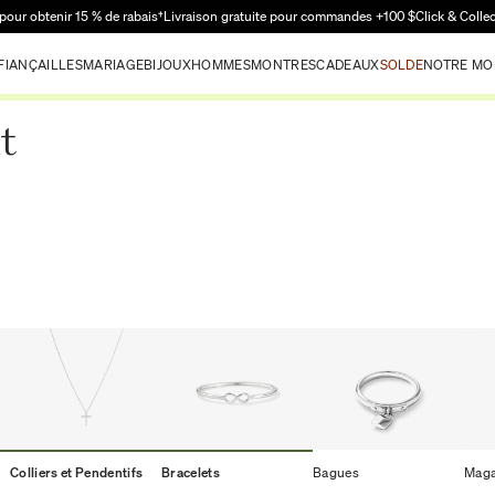
Passer au contenu principal
pour obtenir 15 % de rabais†
Livraison gratuite pour commandes +100 $
Click & Colle
FIANÇAILLES
MARIAGE
BIJOUX
HOMMES
MONTRES
CADEAUX
SOLDE
NOTRE MO
t
Colliers et Pendentifs
Bracelets
Bagues
Maga