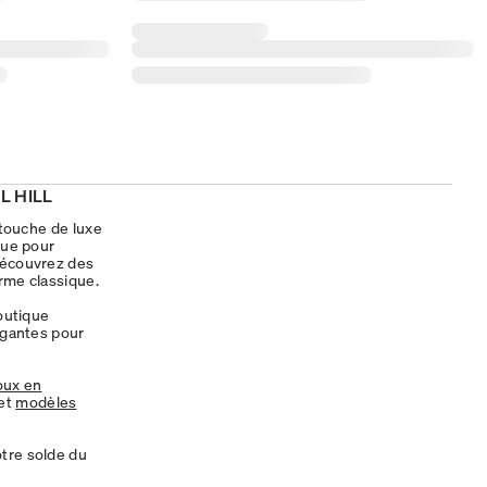
L HILL
 touche de luxe
çue pour
 Découvrez des
arme classique.
boutique
légantes pour
oux en
et
modèles
tre solde du