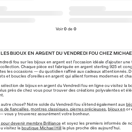
Voir
0
de
0
LES BIJOUX EN ARGENT DU VENDREDI FOU CHEZ MICHAE
dredi fou sur les bijoux en argent est l’occasion idéale d’ajouter une
e collection. Chaque pièce est fabriquée en argent sterling 925 et con
utes les occasions — du quotidien raffiné aux cadeaux attentionnés.
lets et boucles d’oreilles en argent qui allient formes modernes et ch
 sélection de bijoux en argent du Vendredi fou en ligne ou visitez la 
a plus près de chez vous pour trouver des créations polyvalentes et é
t.
 autre chose? Notre solde du Vendredi fou s’étend également aux
bij
s de fiançailles
,
montres classiques
,
pierres précieuses
,
bijoux en
or 
— vous y trouverez assurément votre bonheur.
 pour devenir membre Brilliance
et soyez les premiers informés de no
u visitez la
boutique Michael Hill
la plus proche dès aujourd’hui.