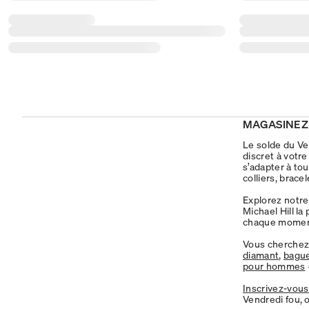
MAGASINEZ 
Le solde du Ven
discret à votr
s’adapter à to
colliers, brace
Explorez notre
Michael Hill l
chaque momen
Vous cherchez
diamant
,
bague
pour hommes
Inscrivez-vous
Vendredi fou, o