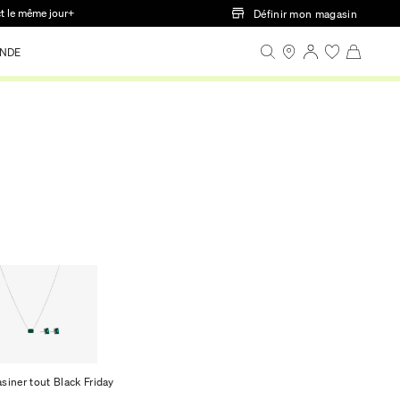
ct le même jour+
Définir mon magasin
NDE
siner tout Black Friday