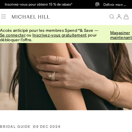
Passer au contenu principal
Inscrivez-vous pour obtenir 15 % de rabais†
Définir mon mag
Accès anticipé pour les membres Spend *& Save —
Magasiner
Accueil
/
Connected
/
Engagement Ring Settings
Se connecter
ou
Inscrivez-vous gratuitement
pour
maintenant
débloquer l’offre.
BRIDAL GUIDE
09 DEC 2024