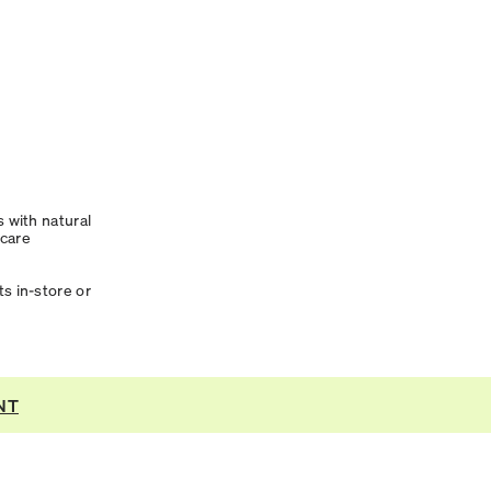
s with natural
 care
s in-store or
.
NT