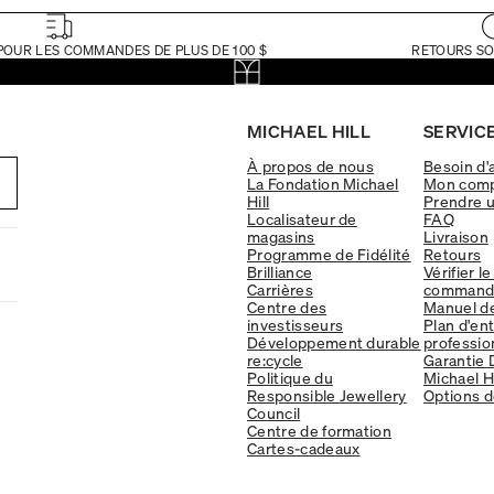
POUR LES COMMANDES DE PLUS DE 100 $
RETOURS SO
MICHAEL HILL
SERVICE
À propos de nous
Besoin d'
La Fondation Michael
Mon com
Hill
Prendre 
Localisateur de
FAQ
magasins
Livraison
Programme de Fidélité
Retours
Brilliance
Vérifier le
Carrières
command
Centre des
Manuel d
investisseurs
Plan d'en
Développement durable
professio
re:cycle
Garantie 
Politique du
Michael Hi
Responsible Jewellery
Options d
Council
Centre de formation
Cartes-cadeaux