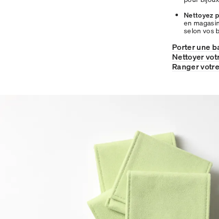
Nettoyez p
en magasin 
selon vos 
Porter une b
Nettoyer vot
Ranger votre