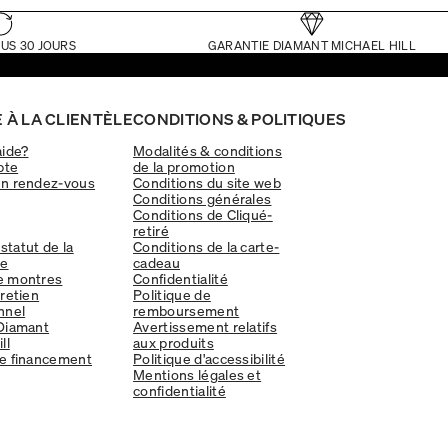
US 30 JOURS
GARANTIE DIAMANT MICHAEL HILL
 À LA CLIENTÈLE
CONDITIONS & POLITIQUES
aide?
Modalités & conditions
pte
de la promotion
un rendez-vous
Conditions du site web
Conditions générales
Conditions de Cliqué-
retiré
 statut de la
Conditions de la carte-
e
cadeau
e montres
Confidentialité
tretien
Politique de
nnel
remboursement
Diamant
Avertissement relatifs
ll
aux produits
e financement
Politique d'accessibilité
Mentions légales et
confidentialité