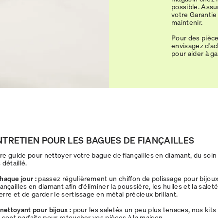
possible. Assu
votre Garantie
maintenir.
Pour des pièce
envisagez d'ac
pour aider à g
NTRETIEN POUR LES BAGUES DE FIANÇAILLES
e guide pour nettoyer votre bague de fiançailles en diamant, du soin
détaillé.
haque jour :
passez régulièrement un chiffon de polissage pour bijoux
ançailles en diamant afin d'éliminer la poussière, les huiles et la sale
erre et de garder le sertissage en métal précieux brillant.
 nettoyant pour bijoux :
pour les saletés un peu plus tenaces, nos kit
 sont parfaits pour retoucher vos pièces à la maison.