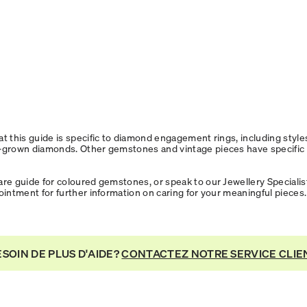
at this guide is specific to diamond engagement rings, including style
-grown diamonds. Other gemstones and vintage pieces have specific
.
are guide for coloured gemstones, or speak to our Jewellery Specialist
pointment for further information on caring for your meaningful pieces
ESOIN DE PLUS D'AIDE?
CONTACTEZ NOTRE SERVICE CLIE