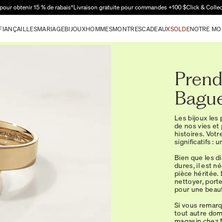
Passer au contenu principal
pour obtenir 15 % de rabais†
Livraison gratuite pour commandes +100 $
Click & Colle
FIANÇAILLES
MARIAGE
BIJOUX
HOMMES
MONTRES
CADEAUX
SOLDE
NOTRE MO
Prend
Bague
Les bijoux les
de nos vies e
histoires. Votr
significatifs :
Bien que les d
dures, il est 
pièce héritée.
nettoyer, port
pour une beaut
Si vous remarq
tout autre dom
magasin chez M