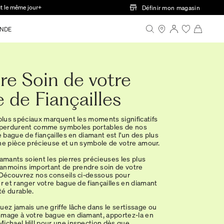
ct le même jour+
Définir mon magasin
NDE
re Soin de votre
 de Fiançailles
 plus spéciaux marquent les moments significatifs
t perdurent comme symboles portables de nos
e bague de fiançailles en diamant est l'un des plus
 une pièce précieuse et un symbole de votre amour.
iamants soient les pierres précieuses les plus
néanmoins important de prendre soin de votre
 Découvrez nos conseils ci-dessous pour
er et ranger votre bague de fiançailles en diamant
é durable.
uez jamais une griffe lâche dans le sertissage ou
mage à votre bague en diamant, apportez-la en
ichael Hill pour une inspection dès que