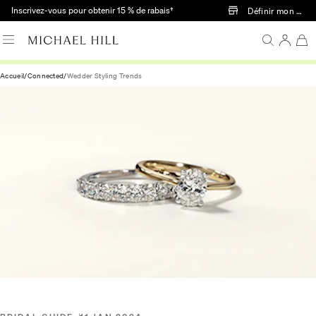
Passer au contenu principal
Inscrivez-vous pour obtenir 15 % de rabais†
Définir mon mag
Accueil
/
Connected
/
Wedder Styling Trends