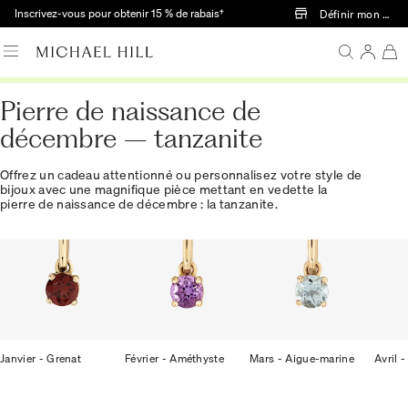
Passer au contenu principal
Inscrivez-vous pour obtenir 15 % de rabais†
Définir mon mag
Pierre de naissance de
décembre – tanzanite
Offrez un cadeau attentionné ou personnalisez votre style de
bijoux avec une magnifique pièce mettant en vedette la
pierre de naissance de décembre : la tanzanite.
Janvier - Grenat
Février - Améthyste
Mars - Aigue-marine
Avril 