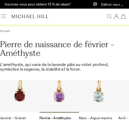
Passer au contenu principal
Inscrivez-vous pour obtenir 15 % de rabais†
Définir mon mag
Accueil
Pierre de naissance de février -
Améthyste
L'améthyste, qui varie de la lavande pâle au violet profond,
symbolise la sagesse, la stabilité et la force.
Janvier - Grenat
Février - Améthyste
Mars - Aigue-marine
Avril 