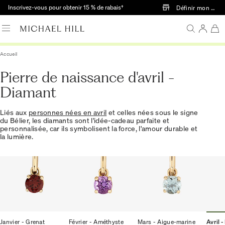
Passer au contenu principal
Inscrivez-vous pour obtenir 15 % de rabais†
Définir mon mag
Accueil
Pierre de naissance d'avril -
Diamant
Liés aux
personnes nées en avril
et celles nées sous le signe
du Bélier, les diamants sont l'idée-cadeau parfaite et
personnalisée, car ils symbolisent la force, l'amour durable et
la lumière.
Janvier - Grenat
Février - Améthyste
Mars - Aigue-marine
Avril 