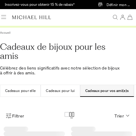
Passer au contenu principal
Inscrivez-vous pour obtenir 15 % de rabais†
Définir mon mag
Accueil
Cadeaux de bijoux pour les
amis
Célébrez des liens significatifs avec notre sélection de bijoux
à offrir à des amis.
Cadeaux pour elle
Cadeaux pour lui
Cadeaux pour vos ami(e)s
Filtrer
Trier
Menu des filtres d'articles