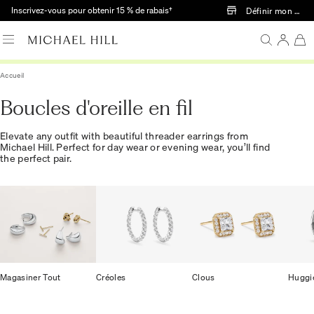
Passer au contenu principal
Inscrivez-vous pour obtenir 15 % de rabais†
Définir mon mag
Accueil
Boucles d'oreille en fil
Elevate any outfit with beautiful threader earrings from
Michael Hill. Perfect for day wear or evening wear, you’ll find
the perfect pair.
Magasiner Tout
Créoles
Clous
Huggi