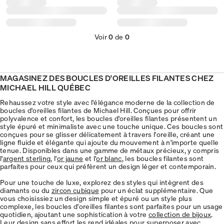
Voir
0
de
0
MAGASINEZ DES BOUCLES D'OREILLES FILANTES CHEZ
MICHAEL HILL
QUÉBEC
Rehaussez votre style avec l'élégance moderne de la collection de
boucles d'oreilles filantes de Michael Hill. Conçues pour offrir
polyvalence et confort, les boucles d'oreilles filantes présentent un
style épuré et minimaliste avec une touche unique. Ces boucles sont
conçues pour se glisser délicatement à travers l'oreille, créant une
ligne fluide et élégante qui ajoute du mouvement à n'importe quelle
tenue. Disponibles dans une gamme de métaux précieux, y compris
l'
argent sterling
, l'
or jaune
et l'
or blanc
, les boucles filantes sont
parfaites pour ceux qui préfèrent un design léger et contemporain.
Pour une touche de luxe, explorez des styles qui intègrent des
diamants ou du
zircon cubique
pour un éclat supplémentaire. Que
vous choisissiez un design simple et épuré ou un style plus
complexe, les boucles d'oreilles filantes sont parfaites pour un usage
quotidien, ajoutant une sophistication à votre
collection de bijoux
.
Leur design sans effort les rend idéales pour superposer avec