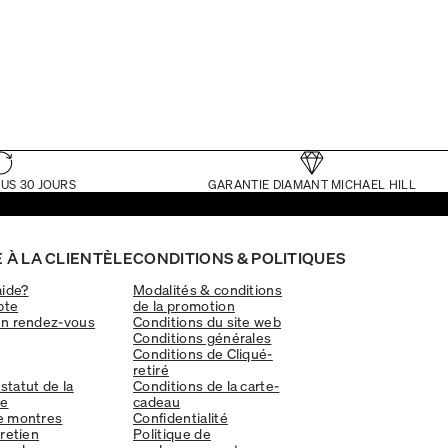
US 30 JOURS
GARANTIE DIAMANT MICHAEL HILL
 À LA CLIENTÈLE
CONDITIONS & POLITIQUES
aide?
Modalités & conditions
pte
de la promotion
un rendez-vous
Conditions du site web
Conditions générales
Conditions de Cliqué-
retiré
 statut de la
Conditions de la carte-
e
cadeau
e montres
Confidentialité
tretien
Politique de