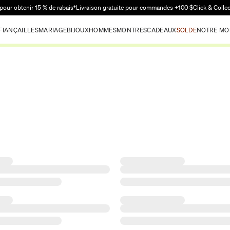
Passer au contenu principal
pour obtenir 15 % de rabais†
Livraison gratuite pour commandes +100 $
Click & Colle
FIANÇAILLES
MARIAGE
BIJOUX
HOMMES
MONTRES
CADEAUX
SOLDE
NOTRE MO