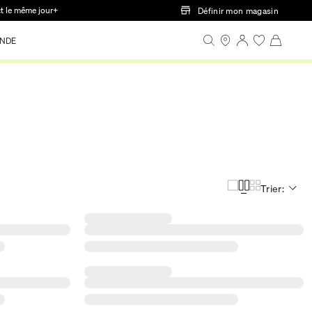
ct le même jour+
Définir mon magasin
NDE
Trier: