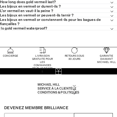
How long does gold vermeil last?
Les bijoux en vermeil or durent-ils ?
L’or vermeil en vaut-il la peine ?
Les bijoux en vermeil or peuvent-ils ternir ?
Les bijoux en vermeil or conviennent-ils pour les bagues de
fiançailles ?
Is gold vermeil waterproof?
CONCIERGE
LIVRAISON
RETOURS SOUS
GARANTIE
GRATUITE POUR
30 JOURS
DIAMANT
LES
MICHAEL HILL
COMMANDES
DE PLUS DE 100
$
MICHAEL HILL
SERVICE À LA CLIENTÈLE
CONDITIONS & POLITIQUES
DEVENEZ MEMBRE BRILLIANCE