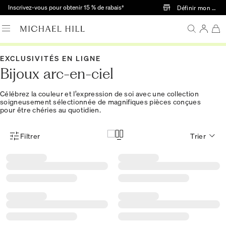
Passer au contenu principal
Inscrivez-vous pour obtenir 15 % de rabais†
Définir mon mag
EXCLUSIVITÉS EN LIGNE
Bijoux arc-en-ciel
Célébrez la couleur et l’expression de soi avec une collection
soigneusement sélectionnée de magnifiques pièces conçues
pour être chéries au quotidien.
Filtrer
Trier
Menu des filtres d'articles