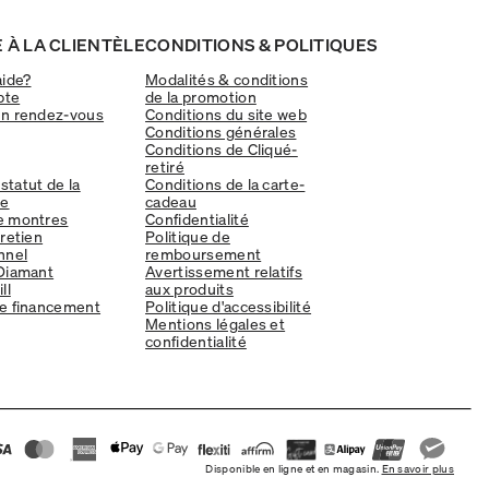
 À LA CLIENTÈLE
CONDITIONS & POLITIQUES
aide?
Modalités & conditions
pte
de la promotion
un rendez-vous
Conditions du site web
Conditions générales
Conditions de Cliqué-
retiré
 statut de la
Conditions de la carte-
e
cadeau
e montres
Confidentialité
tretien
Politique de
nnel
remboursement
Diamant
Avertissement relatifs
ll
aux produits
e financement
Politique d'accessibilité
Mentions légales et
confidentialité
Disponible en ligne et en magasin.
En savoir plus