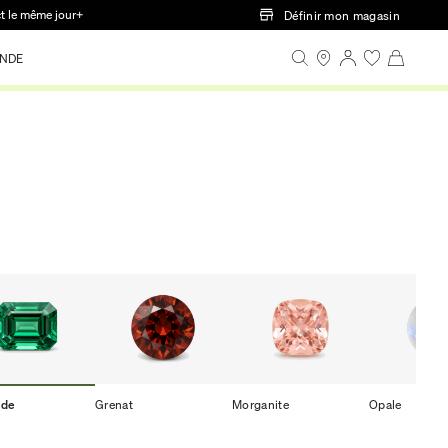
ct le même jour+
Définir mon magasin
NDE
ude
Grenat
Morganite
Opale