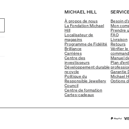
MICHAEL HILL
SERVICE
À propos de nous
Besoin d'
La Fondation Michael
Mon com
Hill
Prendre 
Localisateur de
FAQ
magasins
Livraison
Programme de Fidélité
Retours
Brilliance
Vérifier le
Carrières
command
Centre des
Manuel d
investisseurs
Plan d'en
Développement durable
professio
re:cycle
Garantie 
Politique du
Michael Hi
Responsible Jewellery
Options d
Council
Centre de formation
Cartes-cadeaux