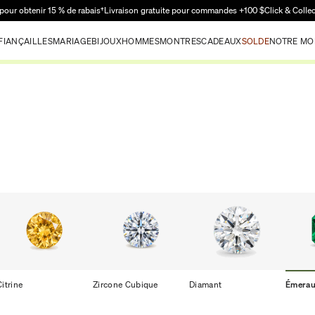
Passer au contenu principal
pour obtenir 15 % de rabais†
Livraison gratuite pour commandes +100 $
Click & Colle
FIANÇAILLES
MARIAGE
BIJOUX
HOMMES
MONTRES
CADEAUX
SOLDE
NOTRE MO
Citrine
Zircone Cubique
Diamant
Émera