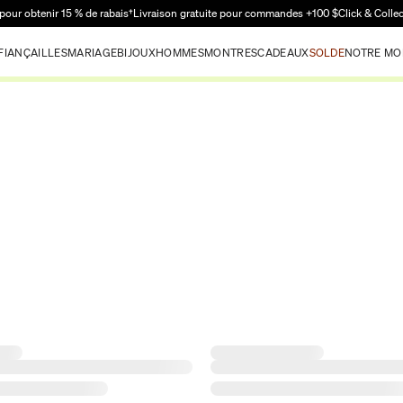
Passer au contenu principal
pour obtenir 15 % de rabais†
Livraison gratuite pour commandes +100 $
Click & Colle
FIANÇAILLES
MARIAGE
BIJOUX
HOMMES
MONTRES
CADEAUX
SOLDE
NOTRE MO