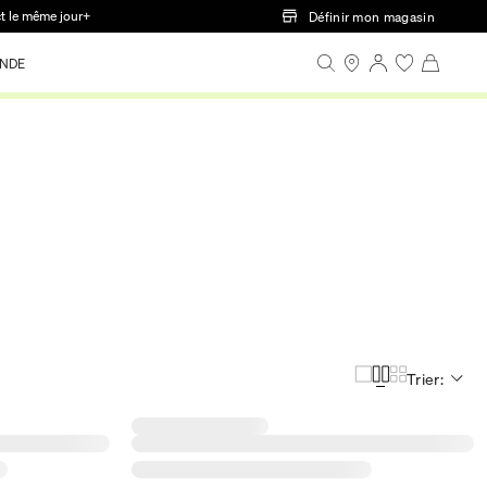
ct le même jour+
Définir mon magasin
NDE
Trier: