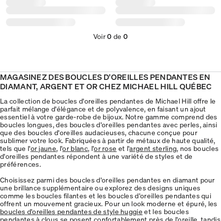
Voir
0
de
0
MAGASINEZ DES BOUCLES D'OREILLES PENDANTES EN
DIAMANT, ARGENT ET OR CHEZ MICHAEL HILL QUÉBEC
La collection de boucles d'oreilles pendantes de Michael Hill offre le
parfait mélange d'élégance et de polyvalence, en faisant un ajout
essentiel à votre garde-robe de bijoux. Notre gamme comprend des
boucles longues, des boucles d'oreilles pendantes avec perles, ainsi
que des boucles d'oreilles audacieuses, chacune conçue pour
sublimer votre look. Fabriquées à partir de métaux de haute qualité,
tels que l'
or jaune
, l'
or blanc
, l'
or rose
et l'
argent sterling
, nos boucles
d'oreilles pendantes répondent à une variété de styles et de
préférences.
Choisissez parmi des boucles d'oreilles pendantes en diamant pour
une brillance supplémentaire ou explorez des designs uniques
comme les boucles filantes et les boucles d'oreilles pendantes qui
offrent un mouvement gracieux. Pour un look moderne et épuré, les
boucles d'oreilles pendantes de style huggie
et les boucles
pendantes à clous se posent confortablement près de l'oreille, tandis