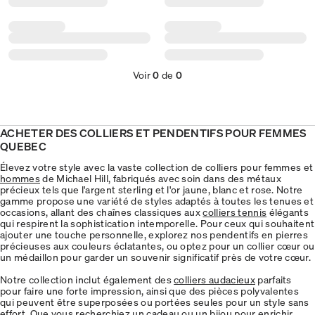
Voir
0
de
0
ACHETER DES COLLIERS ET PENDENTIFS POUR FEMMES
QUEBEC
Élevez votre style avec la vaste collection de colliers pour femmes et
hommes
de Michael Hill, fabriqués avec soin dans des métaux
précieux tels que l'argent sterling et l'or jaune, blanc et rose. Notre
gamme propose une variété de styles adaptés à toutes les tenues et
occasions, allant des chaînes classiques aux
colliers tennis
élégants
qui respirent la sophistication intemporelle. Pour ceux qui souhaitent
ajouter une touche personnelle, explorez nos pendentifs en pierres
précieuses aux couleurs éclatantes, ou optez pour un collier cœur ou
un médaillon pour garder un souvenir significatif près de votre cœur.
Notre collection inclut également des
colliers audacieux
parfaits
pour faire une forte impression, ainsi que des pièces polyvalentes
qui peuvent être superposées ou portées seules pour un style sans
effort. Que vous recherchiez un cadeau ou un bijou pour enrichir