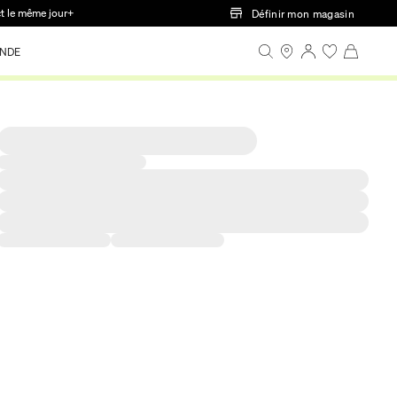
ct le même jour+
Définir mon magasin
NDE