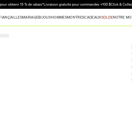
Passer au contenu principal
pour obtenir 15 % de rabais†
Livraison gratuite pour commandes +100 $
Click & Colle
FIANÇAILLES
MARIAGE
BIJOUX
HOMMES
MONTRES
CADEAUX
SOLDE
NOTRE MO