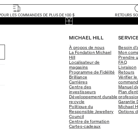
POUR LES COMMANDES DE PLUS DE 100 $
RETOURS SO
MICHAEL HILL
SERVICE
À propos de nous
Besoin d'
La Fondation Michael
Mon com
Hill
Prendre 
Localisateur de
FAQ
magasins
Livraison
Programme de Fidélité
Retours
Brilliance
Vérifier le
Carrières
command
Centre des
Manuel d
investisseurs
Plan d'en
Développement durable
professio
re:cycle
Garantie 
Politique du
Michael Hi
Responsible Jewellery
Options d
Council
Centre de formation
Cartes-cadeaux