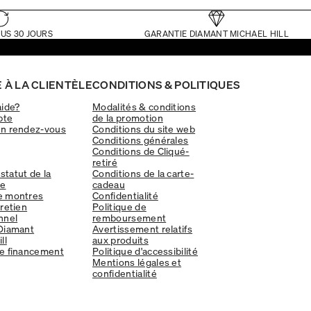
US 30 JOURS
GARANTIE DIAMANT MICHAEL HILL
 À LA CLIENTÈLE
CONDITIONS & POLITIQUES
aide?
Modalités & conditions
pte
de la promotion
un rendez-vous
Conditions du site web
Conditions générales
Conditions de Cliqué-
retiré
 statut de la
Conditions de la carte-
e
cadeau
e montres
Confidentialité
tretien
Politique de
nnel
remboursement
Diamant
Avertissement relatifs
ll
aux produits
e financement
Politique d'accessibilité
Mentions légales et
confidentialité