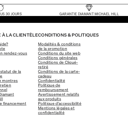
US 30 JOURS
GARANTIE DIAMANT MICHAEL HILL
 À LA CLIENTÈLE
CONDITIONS & POLITIQUES
aide?
Modalités & conditions
pte
de la promotion
un rendez-vous
Conditions du site web
Conditions générales
Conditions de Cliqué-
retiré
 statut de la
Conditions de la carte-
e
cadeau
e montres
Confidentialité
tretien
Politique de
nnel
remboursement
Diamant
Avertissement relatifs
ll
aux produits
e financement
Politique d'accessibilité
Mentions légales et
confidentialité