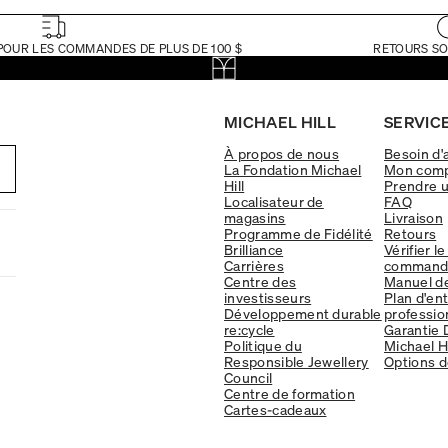
POUR LES COMMANDES DE PLUS DE 100 $
RETOURS SO
MICHAEL HILL
SERVICE
À propos de nous
Besoin d'
La Fondation Michael
Mon com
Hill
Prendre 
Localisateur de
FAQ
magasins
Livraison
Programme de Fidélité
Retours
Brilliance
Vérifier le
Carrières
command
Centre des
Manuel d
investisseurs
Plan d'en
Développement durable
professio
re:cycle
Garantie 
Politique du
Michael Hi
Responsible Jewellery
Options d
Council
Centre de formation
Cartes-cadeaux