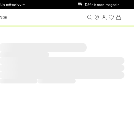
ct le même jour+
Définir mon magasin
NDE