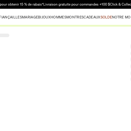
Passer au contenu principal
pour obtenir 15 % de rabais†
Livraison gratuite pour commandes +100 $
Click & Colle
FIANÇAILLES
MARIAGE
BIJOUX
HOMMES
MONTRES
CADEAUX
SOLDE
NOTRE MO