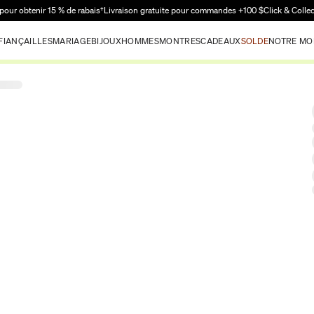
Passer au contenu principal
pour obtenir 15 % de rabais†
Livraison gratuite pour commandes +100 $
Click & Colle
FIANÇAILLES
MARIAGE
BIJOUX
HOMMES
MONTRES
CADEAUX
SOLDE
NOTRE MO