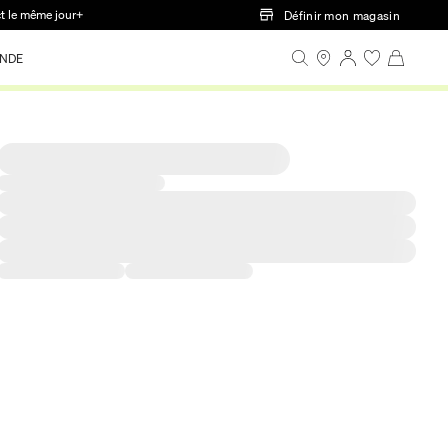
ct le même jour+
Définir mon magasin
NDE