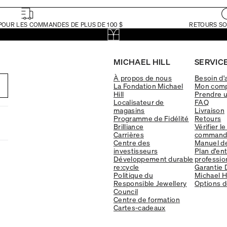
POUR LES COMMANDES DE PLUS DE 100 $
RETOURS SO
MICHAEL HILL
SERVICE
À propos de nous
Besoin d'
La Fondation Michael
Mon com
Hill
Prendre 
Localisateur de
FAQ
magasins
Livraison
Programme de Fidélité
Retours
Brilliance
Vérifier le
Carrières
command
Centre des
Manuel d
investisseurs
Plan d'en
Développement durable
professio
re:cycle
Garantie 
Politique du
Michael Hi
Responsible Jewellery
Options d
Council
Centre de formation
Cartes-cadeaux