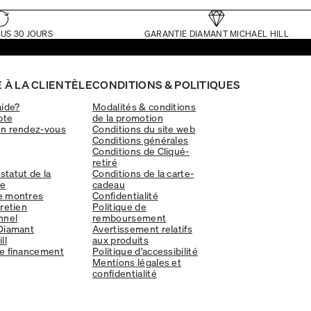
US 30 JOURS
GARANTIE DIAMANT MICHAEL HILL
 À LA CLIENTÈLE
CONDITIONS & POLITIQUES
aide?
Modalités & conditions
pte
de la promotion
un rendez-vous
Conditions du site web
Conditions générales
Conditions de Cliqué-
retiré
 statut de la
Conditions de la carte-
e
cadeau
e montres
Confidentialité
tretien
Politique de
nnel
remboursement
Diamant
Avertissement relatifs
ll
aux produits
e financement
Politique d'accessibilité
Mentions légales et
confidentialité