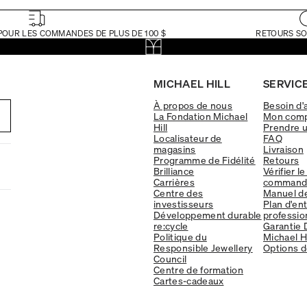
POUR LES COMMANDES DE PLUS DE 100 $
RETOURS SO
MICHAEL HILL
SERVICE
À propos de nous
Besoin d'
La Fondation Michael
Mon com
Hill
Prendre 
Localisateur de
FAQ
magasins
Livraison
Programme de Fidélité
Retours
Brilliance
Vérifier le
Carrières
command
Centre des
Manuel d
investisseurs
Plan d'en
Développement durable
professio
re:cycle
Garantie 
Politique du
Michael Hi
Responsible Jewellery
Options d
Council
Centre de formation
Cartes-cadeaux