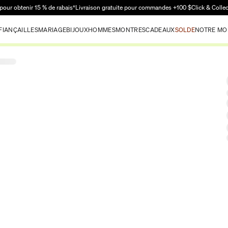
Passer au contenu principal
pour obtenir 15 % de rabais†
Livraison gratuite pour commandes +100 $
Click & Colle
FIANÇAILLES
MARIAGE
BIJOUX
HOMMES
MONTRES
CADEAUX
SOLDE
NOTRE MO