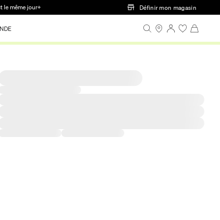
ct le même jour+
Définir mon magasin
NDE