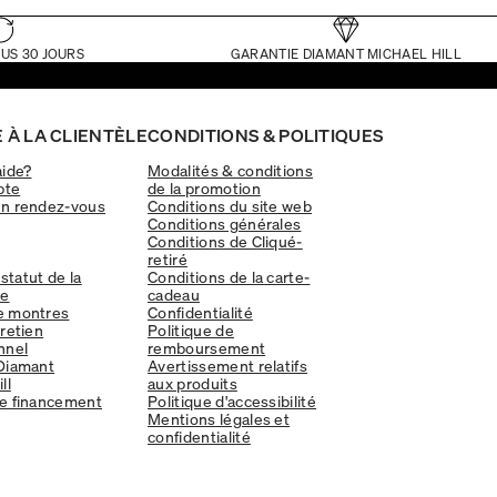
US 30 JOURS
GARANTIE DIAMANT MICHAEL HILL
 À LA CLIENTÈLE
CONDITIONS & POLITIQUES
aide?
Modalités & conditions
pte
de la promotion
un rendez-vous
Conditions du site web
Conditions générales
Conditions de Cliqué-
retiré
 statut de la
Conditions de la carte-
e
cadeau
e montres
Confidentialité
tretien
Politique de
nnel
remboursement
Diamant
Avertissement relatifs
ll
aux produits
e financement
Politique d'accessibilité
Mentions légales et
confidentialité