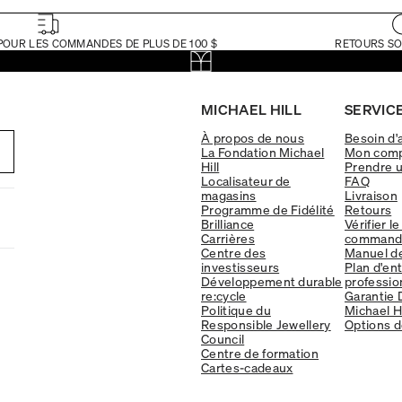
POUR LES COMMANDES DE PLUS DE 100 $
RETOURS SO
MICHAEL HILL
SERVICE
À propos de nous
Besoin d'
La Fondation Michael
Mon com
Hill
Prendre 
Localisateur de
FAQ
magasins
Livraison
Programme de Fidélité
Retours
Brilliance
Vérifier le
Carrières
command
Centre des
Manuel d
investisseurs
Plan d'en
Développement durable
professio
re:cycle
Garantie 
Politique du
Michael Hi
Responsible Jewellery
Options d
Council
Centre de formation
Cartes-cadeaux