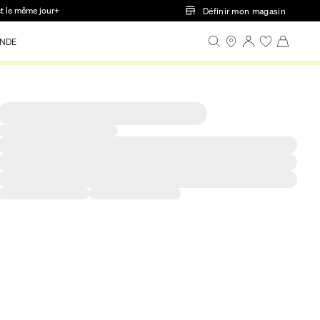
ct le même jour+
Définir mon magasin
NDE