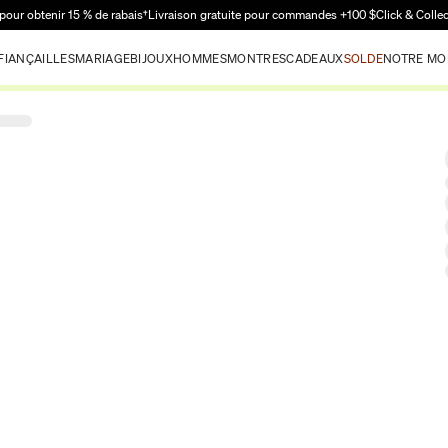
Passer au contenu principal
pour obtenir 15 % de rabais†
Livraison gratuite pour commandes +100 $
Click & Colle
FIANÇAILLES
MARIAGE
BIJOUX
HOMMES
MONTRES
CADEAUX
SOLDE
NOTRE MO