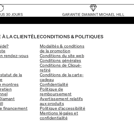
US 30 JOURS
GARANTIE DIAMANT MICHAEL HILL
 À LA CLIENTÈLE
CONDITIONS & POLITIQUES
aide?
Modalités & conditions
pte
de la promotion
un rendez-vous
Conditions du site web
Conditions générales
Conditions de Cliqué-
retiré
 statut de la
Conditions de la carte-
e
cadeau
e montres
Confidentialité
tretien
Politique de
nnel
remboursement
Diamant
Avertissement relatifs
ll
aux produits
e financement
Politique d'accessibilité
Mentions légales et
confidentialité