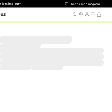
ct le même jour+
Définir mon magasin
NDE