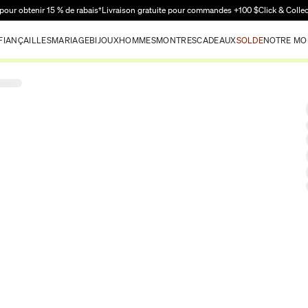
Passer au contenu principal
pour obtenir 15 % de rabais†
Livraison gratuite pour commandes +100 $
Click & Colle
FIANÇAILLES
MARIAGE
BIJOUX
HOMMES
MONTRES
CADEAUX
SOLDE
NOTRE MO