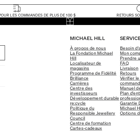
POUR LES COMMANDES DE PLUS DE 100 $
RETOURS SO
MICHAEL HILL
SERVICE
À propos de nous
Besoin d'
La Fondation Michael
Mon com
Hill
Prendre 
Localisateur de
FAQ
magasins
Livraison
Programme de Fidélité
Retours
Brilliance
Vérifier le
Carrières
command
Centre des
Manuel d
investisseurs
Plan d'en
Développement durable
professio
re:cycle
Garantie 
Politique du
Michael Hi
Responsible Jewellery
Options d
Council
Centre de formation
Cartes-cadeaux