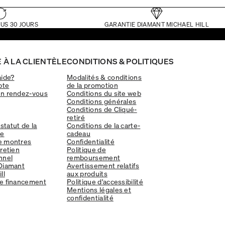
US 30 JOURS
GARANTIE DIAMANT MICHAEL HILL
 À LA CLIENTÈLE
CONDITIONS & POLITIQUES
aide?
Modalités & conditions
pte
de la promotion
un rendez-vous
Conditions du site web
Conditions générales
Conditions de Cliqué-
retiré
 statut de la
Conditions de la carte-
e
cadeau
e montres
Confidentialité
tretien
Politique de
nnel
remboursement
Diamant
Avertissement relatifs
ll
aux produits
e financement
Politique d'accessibilité
Mentions légales et
confidentialité