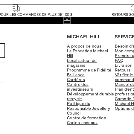
POUR LES COMMANDES DE PLUS DE 100 $
RETOURS SO
MICHAEL HILL
SERVICE
À propos de nous
Besoin d'
La Fondation Michael
Mon com
Hill
Prendre 
Localisateur de
FAQ
magasins
Livraison
Programme de Fidélité
Retours
Brilliance
Vérifier le
Carrières
command
Centre des
Manuel d
investisseurs
Plan d'en
Développement durable
professio
re:cycle
Garantie 
Politique du
Michael Hi
Responsible Jewellery
Options d
Council
Centre de formation
Cartes-cadeaux