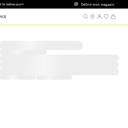
ct le même jour+
Définir mon magasin
NDE