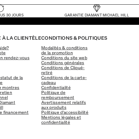
US 30 JOURS
GARANTIE DIAMANT MICHAEL HILL
 À LA CLIENTÈLE
CONDITIONS & POLITIQUES
aide?
Modalités & conditions
pte
de la promotion
un rendez-vous
Conditions du site web
Conditions générales
Conditions de Cliqué-
retiré
 statut de la
Conditions de la carte-
e
cadeau
e montres
Confidentialité
tretien
Politique de
nnel
remboursement
Diamant
Avertissement relatifs
ll
aux produits
e financement
Politique d'accessibilité
Mentions légales et
confidentialité