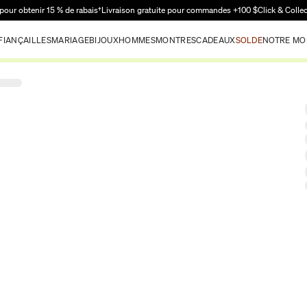
Passer au contenu principal
pour obtenir 15 % de rabais†
Livraison gratuite pour commandes +100 $
Click & Colle
FIANÇAILLES
MARIAGE
BIJOUX
HOMMES
MONTRES
CADEAUX
SOLDE
NOTRE MO