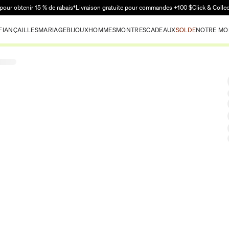
Passer au contenu principal
pour obtenir 15 % de rabais†
Livraison gratuite pour commandes +100 $
Click & Colle
FIANÇAILLES
MARIAGE
BIJOUX
HOMMES
MONTRES
CADEAUX
SOLDE
NOTRE MO