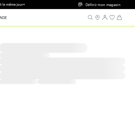
ct le même jour+
Définir mon magasin
NDE