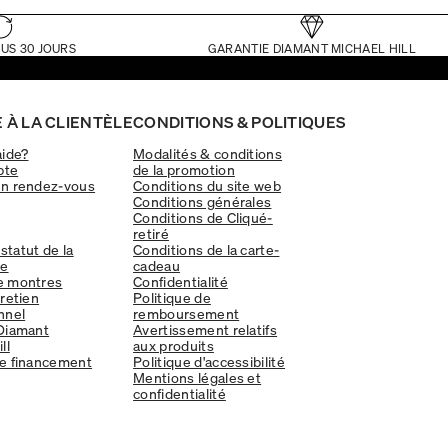
US 30 JOURS
GARANTIE DIAMANT MICHAEL HILL
 À LA CLIENTÈLE
CONDITIONS & POLITIQUES
aide?
Modalités & conditions
pte
de la promotion
un rendez-vous
Conditions du site web
Conditions générales
Conditions de Cliqué-
retiré
 statut de la
Conditions de la carte-
e
cadeau
e montres
Confidentialité
tretien
Politique de
nnel
remboursement
Diamant
Avertissement relatifs
ll
aux produits
e financement
Politique d'accessibilité
Mentions légales et
confidentialité