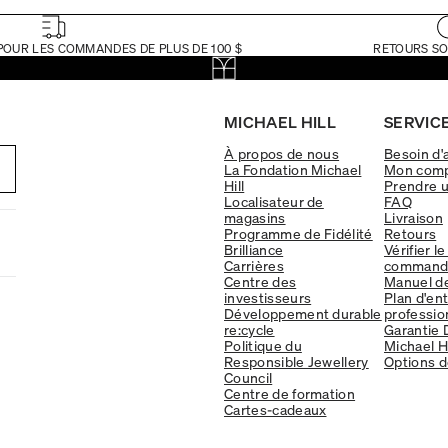
POUR LES COMMANDES DE PLUS DE 100 $
RETOURS SO
MICHAEL HILL
SERVICE
À propos de nous
Besoin d'
La Fondation Michael
Mon com
Hill
Prendre 
Localisateur de
FAQ
magasins
Livraison
Programme de Fidélité
Retours
Brilliance
Vérifier le
Carrières
command
Centre des
Manuel d
investisseurs
Plan d'en
Développement durable
professio
re:cycle
Garantie 
Politique du
Michael Hi
Responsible Jewellery
Options d
Council
Centre de formation
Cartes-cadeaux