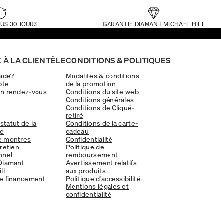
US 30 JOURS
GARANTIE DIAMANT MICHAEL HILL
 À LA CLIENTÈLE
CONDITIONS & POLITIQUES
aide?
Modalités & conditions
pte
de la promotion
un rendez-vous
Conditions du site web
Conditions générales
Conditions de Cliqué-
retiré
 statut de la
Conditions de la carte-
e
cadeau
e montres
Confidentialité
tretien
Politique de
nnel
remboursement
Diamant
Avertissement relatifs
ll
aux produits
e financement
Politique d'accessibilité
Mentions légales et
confidentialité