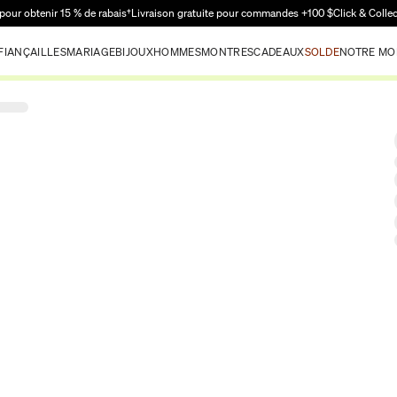
Passer au contenu principal
pour obtenir 15 % de rabais†
Livraison gratuite pour commandes +100 $
Click & Colle
FIANÇAILLES
MARIAGE
BIJOUX
HOMMES
MONTRES
CADEAUX
SOLDE
NOTRE MO