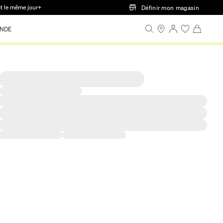
ct le même jour+
Définir mon magasin
NDE