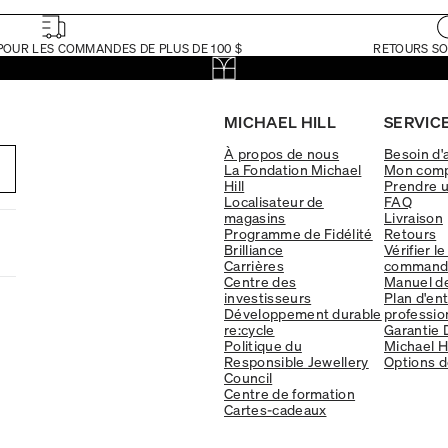
POUR LES COMMANDES DE PLUS DE 100 $
RETOURS SO
MICHAEL HILL
SERVICE
À propos de nous
Besoin d'
La Fondation Michael
Mon com
Hill
Prendre 
Localisateur de
FAQ
magasins
Livraison
Programme de Fidélité
Retours
Brilliance
Vérifier le
Carrières
command
Centre des
Manuel d
investisseurs
Plan d'en
Développement durable
professio
re:cycle
Garantie 
Politique du
Michael Hi
Responsible Jewellery
Options d
Council
Centre de formation
Cartes-cadeaux