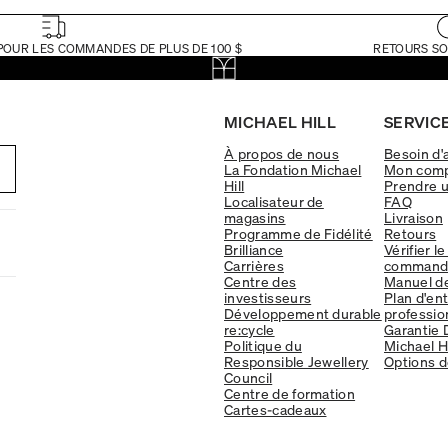
POUR LES COMMANDES DE PLUS DE 100 $
RETOURS SO
MICHAEL HILL
SERVICE
À propos de nous
Besoin d'
La Fondation Michael
Mon com
Hill
Prendre 
Localisateur de
FAQ
magasins
Livraison
Programme de Fidélité
Retours
Brilliance
Vérifier le
Carrières
command
Centre des
Manuel d
investisseurs
Plan d'en
Développement durable
professio
re:cycle
Garantie 
Politique du
Michael Hi
Responsible Jewellery
Options d
Council
Centre de formation
Cartes-cadeaux