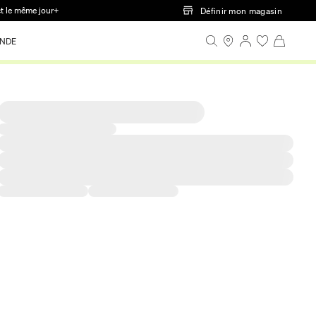
ct le même jour+
Définir mon magasin
NDE