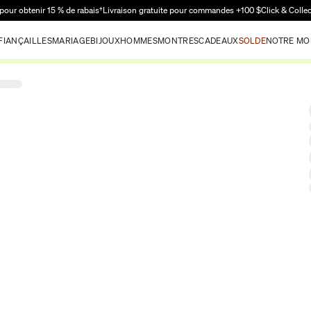
Passer au contenu principal
pour obtenir 15 % de rabais†
Livraison gratuite pour commandes +100 $
Click & Colle
FIANÇAILLES
MARIAGE
BIJOUX
HOMMES
MONTRES
CADEAUX
SOLDE
NOTRE MO