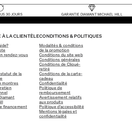
US 30 JOURS
GARANTIE DIAMANT MICHAEL HILL
 À LA CLIENTÈLE
CONDITIONS & POLITIQUES
aide?
Modalités & conditions
pte
de la promotion
un rendez-vous
Conditions du site web
Conditions générales
Conditions de Cliqué-
retiré
 statut de la
Conditions de la carte-
e
cadeau
e montres
Confidentialité
tretien
Politique de
nnel
remboursement
Diamant
Avertissement relatifs
ll
aux produits
e financement
Politique d'accessibilité
Mentions légales et
confidentialité