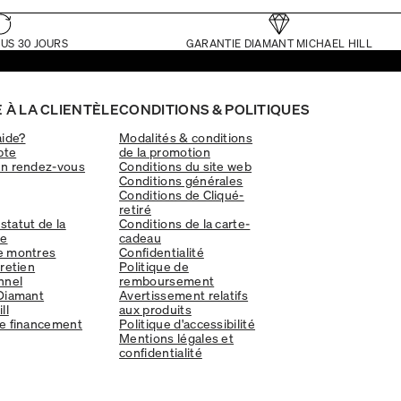
US 30 JOURS
GARANTIE DIAMANT MICHAEL HILL
 À LA CLIENTÈLE
CONDITIONS & POLITIQUES
aide?
Modalités & conditions
pte
de la promotion
un rendez-vous
Conditions du site web
Conditions générales
Conditions de Cliqué-
retiré
 statut de la
Conditions de la carte-
e
cadeau
e montres
Confidentialité
tretien
Politique de
nnel
remboursement
Diamant
Avertissement relatifs
ll
aux produits
e financement
Politique d'accessibilité
Mentions légales et
confidentialité