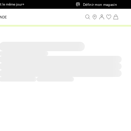
ct le même jour+
Définir mon magasin
NDE