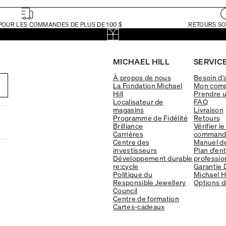
POUR LES COMMANDES DE PLUS DE 100 $
RETOURS SO
MICHAEL HILL
SERVICE
À propos de nous
Besoin d'
La Fondation Michael
Mon com
Hill
Prendre 
Localisateur de
FAQ
magasins
Livraison
Programme de Fidélité
Retours
Brilliance
Vérifier le
Carrières
command
Centre des
Manuel d
investisseurs
Plan d'en
Développement durable
professio
re:cycle
Garantie 
Politique du
Michael Hi
Responsible Jewellery
Options d
Council
Centre de formation
Cartes-cadeaux