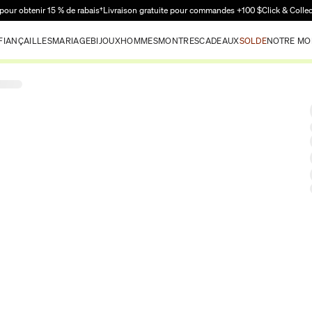
Passer au contenu principal
pour obtenir 15 % de rabais†
Livraison gratuite pour commandes +100 $
Click & Colle
FIANÇAILLES
MARIAGE
BIJOUX
HOMMES
MONTRES
CADEAUX
SOLDE
NOTRE MO