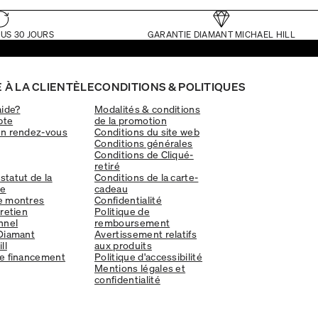
US 30 JOURS
GARANTIE DIAMANT MICHAEL HILL
 À LA CLIENTÈLE
CONDITIONS & POLITIQUES
aide?
Modalités & conditions
pte
de la promotion
un rendez-vous
Conditions du site web
Conditions générales
Conditions de Cliqué-
retiré
 statut de la
Conditions de la carte-
e
cadeau
e montres
Confidentialité
tretien
Politique de
nnel
remboursement
Diamant
Avertissement relatifs
ll
aux produits
e financement
Politique d'accessibilité
Mentions légales et
confidentialité