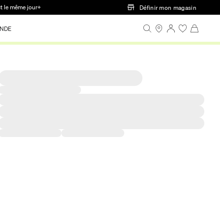
ct le même jour+
Définir mon magasin
NDE