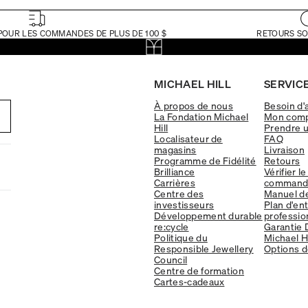
POUR LES COMMANDES DE PLUS DE 100 $
RETOURS SO
MICHAEL HILL
SERVICE
À propos de nous
Besoin d'
La Fondation Michael
Mon com
Hill
Prendre 
Localisateur de
FAQ
magasins
Livraison
Programme de Fidélité
Retours
Brilliance
Vérifier le
Carrières
command
Centre des
Manuel d
investisseurs
Plan d'en
Développement durable
professio
re:cycle
Garantie 
Politique du
Michael Hi
Responsible Jewellery
Options d
Council
Centre de formation
Cartes-cadeaux