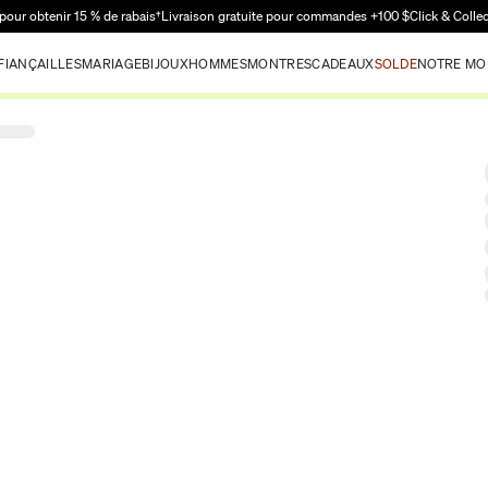
Passer au contenu principal
pour obtenir 15 % de rabais†
Livraison gratuite pour commandes +100 $
Click & Colle
FIANÇAILLES
MARIAGE
BIJOUX
HOMMES
MONTRES
CADEAUX
SOLDE
NOTRE MO