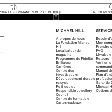
POUR LES COMMANDES DE PLUS DE 100 $
RETOURS SO
MICHAEL HILL
SERVICE
À propos de nous
Besoin d'
La Fondation Michael
Mon com
Hill
Prendre 
Localisateur de
FAQ
magasins
Livraison
Programme de Fidélité
Retours
Brilliance
Vérifier le
Carrières
command
Centre des
Manuel d
investisseurs
Plan d'en
Développement durable
professio
re:cycle
Garantie 
Politique du
Michael Hi
Responsible Jewellery
Options d
Council
Centre de formation
Cartes-cadeaux