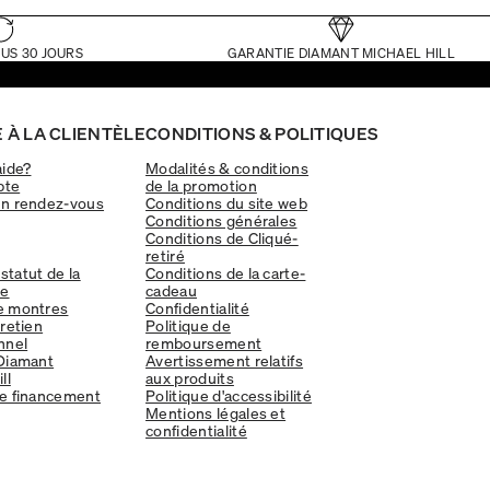
US 30 JOURS
GARANTIE DIAMANT MICHAEL HILL
 À LA CLIENTÈLE
CONDITIONS & POLITIQUES
aide?
Modalités & conditions
pte
de la promotion
un rendez-vous
Conditions du site web
Conditions générales
Conditions de Cliqué-
retiré
 statut de la
Conditions de la carte-
e
cadeau
e montres
Confidentialité
tretien
Politique de
nnel
remboursement
Diamant
Avertissement relatifs
ll
aux produits
e financement
Politique d'accessibilité
Mentions légales et
confidentialité