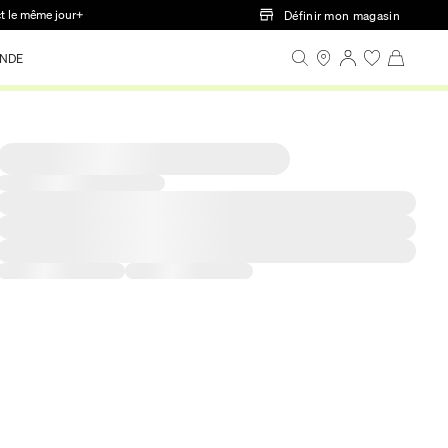
ct le même jour+
Définir mon magasin
NDE