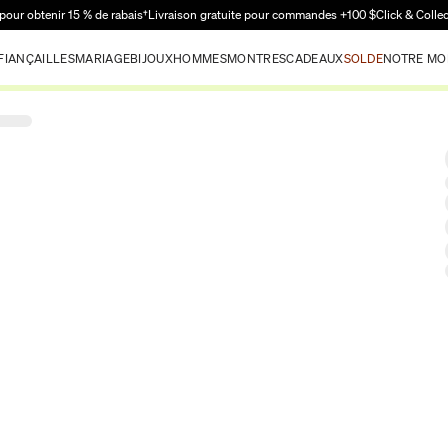
Passer au contenu principal
pour obtenir 15 % de rabais†
Livraison gratuite pour commandes +100 $
Click & Colle
FIANÇAILLES
MARIAGE
BIJOUX
HOMMES
MONTRES
CADEAUX
SOLDE
NOTRE MO